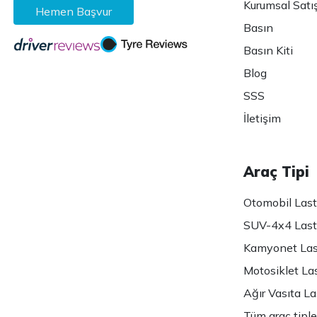
Kurumsal Satı
Hemen Başvur
Basın
Basın Kiti
Blog
SSS
İletişim
Araç Tipi
Otomobil Lasti
SUV-4x4 Lasti
Kamyonet Last
Motosiklet Las
Ağır Vasıta Las
Tüm araç tiple