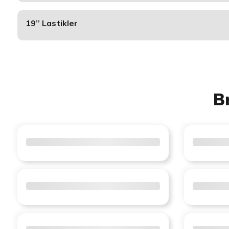
19’’ Lastikler
B