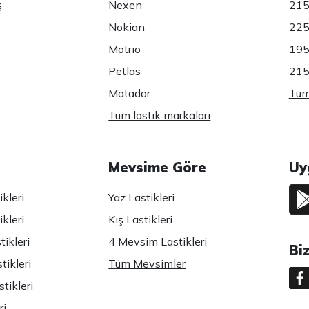
ş
Nexen
215
Nokian
225
Motrio
195
Petlas
215
Matador
Tüm 
Tüm lastik markaları
Mevsime Göre
Uy
kleri
Yaz Lastikleri
kleri
Kış Lastikleri
ikleri
4 Mevsim Lastikleri
Bi
tikleri
Tüm Mevsimler
tikleri
ri