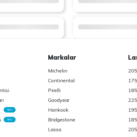
Markalar
La
Michelin
205
Continental
175
ntisi
Pirelli
185
rı
Goodyear
225
Hankook
195
Yeni
s
Bridgestone
185
Yeni
Lassa
205