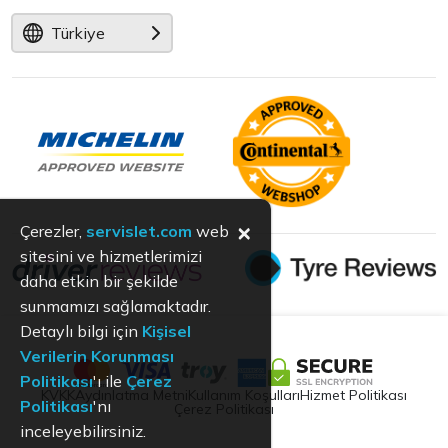
Türkiye
×
Çerezler,
servislet.com
web
sitesini ve hizmetlerimizi
daha etkin bir şekilde
sunmamızı sağlamaktadır.
Detaylı bilgi için
Kişisel
Verilerin Korunması
Politikası
'ı ile
Çerez
KVKK
Aydınlatma Metni
Kullanım Koşulları
Hizmet Politikası
Politikası
'nı
Çerez Politikası
inceleyebilirsiniz.