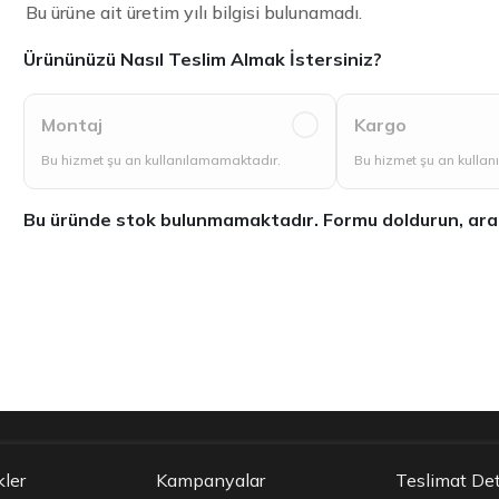
Bu ürüne ait üretim yılı bilgisi bulunamadı.
Ürününüzü Nasıl Teslim Almak İstersiniz?
Montaj
Kargo
Bu hizmet şu an kullanılamamaktadır.
Bu hizmet şu an kulla
Bu üründe stok bulunmamaktadır. Formu doldurun, aradığ
kler
Kampanyalar
Teslimat Det