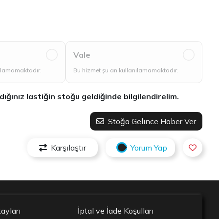
Vale
nılamamaktadır.
Bu hizmet şu an kullanılamamaktadır.
ınız lastiğin stoğu geldiğinde bilgilendirelim.
Stoğa Gelince Haber Ver
Karşılaştır
Yorum Yap
ayları
İptal ve İade Koşulları