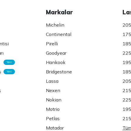
Markalar
La
Michelin
205
Continental
175
ntisi
Pirelli
185
rı
Goodyear
225
Hankook
195
Yeni
s
Bridgestone
185
Yeni
Lassa
205
ş
Nexen
215
Nokian
225
Motrio
195
Petlas
215
Matador
Tüm 