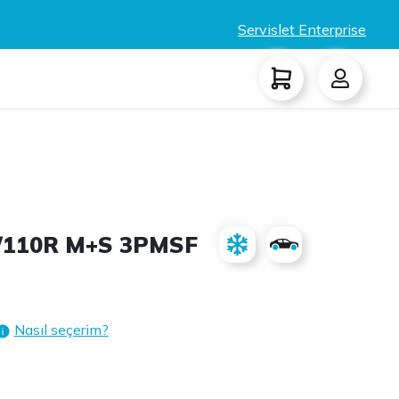
Servislet Enterprise
2/110R M+S 3PMSF
Nasıl seçerim?