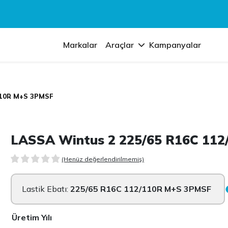
Markalar
Araçlar
Kampanyalar
110R M+S 3PMSF
LASSA Wintus 2 225/65 R16C 11
(Henüz değerlendirilmemiş)
Lastik Ebatı:
225/65 R16C 112/110R M+S 3PMSF
Üretim Yılı