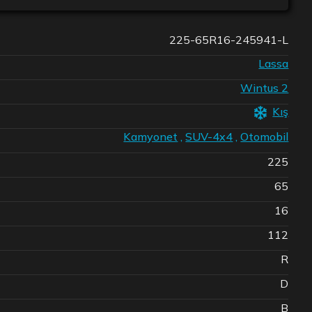
225-65R16-245941-L
Lassa
Wintus 2
Kış
Kamyonet
,
SUV-4x4
,
Otomobil
225
65
16
112
R
D
B