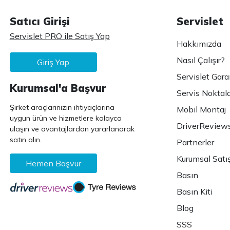
Satıcı Girişi
Servislet
Servislet PRO ile Satış Yap
Hakkımızda
Nasıl Çalışır?
Giriş Yap
Servislet Gara
Kurumsal'a Başvur
Servis Noktala
Şirket araçlarınızın ihtiyaçlarına
Mobil Montaj
uygun ürün ve hizmetlere kolayca
DriverReview
ulaşın ve avantajlardan yararlanarak
satın alın.
Partnerler
Kurumsal Satı
Hemen Başvur
Basın
Basın Kiti
Blog
SSS