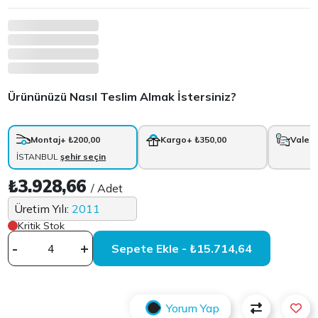
Ürününüzü Nasıl Teslim Almak İstersiniz?
Montaj
+ ₺200,00
Kargo
+ ₺350,00
Vale
+
İSTANBUL
şehir seçin
₺3.928,66
/ Adet
Üretim Yılı:
2011
Kritik Stok
-
+
Sepete Ekle - ₺15.714,64
Yorum Yap