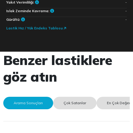
Yakıt Verimliliği:
-
Islak Zeminde Kavrama:
-
Gürültü:
-
Lastik Hız / Yük Endeks Tablosu
Benzer lastiklere
göz atın
Arama Sonuçları
Çok Satanlar
En Çok Değerle