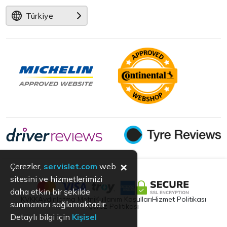
Türkiye
×
Çerezler,
servislet.com
web
sitesini ve hizmetlerimizi
daha etkin bir şekilde
KVKK
Aydınlatma Metni
Kullanım Koşulları
Hizmet Politikası
sunmamızı sağlamaktadır.
Çerez Politikası
Detaylı bilgi için
Kişisel