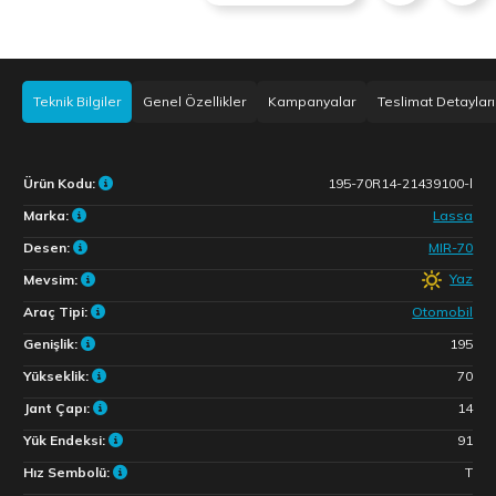
Teknik Bilgiler
Genel Özellikler
Kampanyalar
Teslimat Detayları
Ürün Kodu:
195-70R14-21439100-l
Marka:
Lassa
Desen:
MIR-70
Yaz
Mevsim:
Araç Tipi:
Otomobil
Genişlik:
195
Yükseklik:
70
Jant Çapı:
14
Yük Endeksi:
91
Hız Sembolü:
T