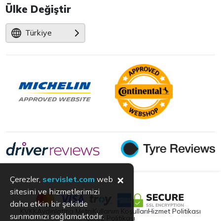
Ülke Değiştir
Türkiye
×
Çerezler,
servislet.com
web
sitesini ve hizmetlerimizi
daha etkin bir şekilde
KVKK
Aydınlatma Metni
Kullanım Koşulları
Hizmet Politikası
sunmamızı sağlamaktadır.
Çerez Politikası