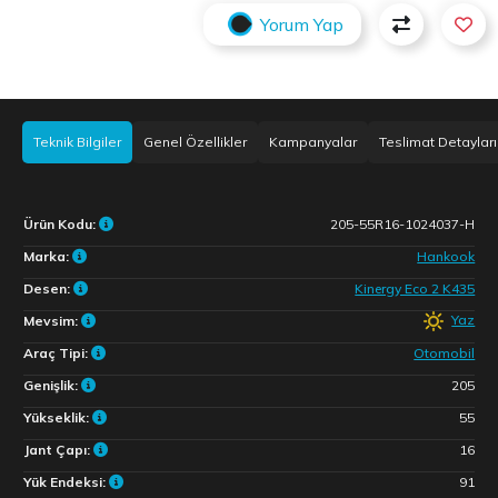
Yorum Yap
Teknik Bilgiler
Genel Özellikler
Kampanyalar
Teslimat Detayları
Ürün Kodu:
205-55R16-1024037-H
Marka:
Hankook
Desen:
Kinergy Eco 2 K435
Yaz
Mevsim:
Araç Tipi:
Otomobil
Genişlik:
205
Yükseklik:
55
Jant Çapı:
16
Yük Endeksi:
91