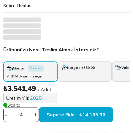
Satıcı:
Renlas
Ürününüzü Nasıl Teslim Almak İstersiniz?
Kargo
+ ₺350,00
Vale
+
Montaj
Ücretsiz
ANKARA
şehir seçin
₺3.541,49
/ Adet
Üretim Yılı:
2025
Stokta
-
+
Sepete Ekle - ₺14.165,96