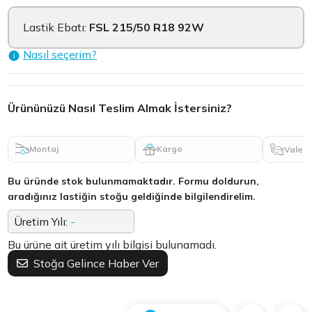
Lastik Ebatı:
FSL 215/50 R18 92W
Nasıl seçerim?
Ürününüzü Nasıl Teslim Almak İstersiniz?
Montaj
Kargo
Vale
Bu üründe stok bulunmamaktadır. Formu doldurun,
aradığınız lastiğin stoğu geldiğinde bilgilendirelim.
Üretim Yılı:
-
Bu ürüne ait üretim yılı bilgisi bulunamadı.
Stoğa Gelince Haber Ver