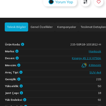
Yorum Yap
Teknik Bilgiler
Genel Özellikler
Kampanyalar
Teslimat Detayları
Ürün Kodu:
215-50R18-1031812-H
Marka:
Hankook
Desen:
Kinergy 4S 2 X H750A
4 Mevsim
Mevsim:
Araç Tipi:
SUV-4x4
Genişlik:
215
Yükseklik:
50
Jant Çapı:
18
Yük Endeksi:
92