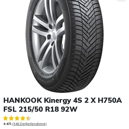
Item 1 of 1
HANKOOK Kinergy 4S 2 X H750A
FSL 215/50 R18 92W
4.4/5
(346 Değerlendirme)