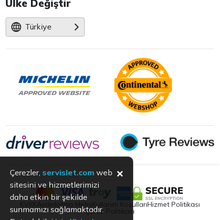
Ülke Değiştir
Türkiye
×
Çerezler,
servislet.com
web
sitesini ve hizmetlerimizi
daha etkin bir şekilde
KVKK
Aydınlatma Metni
Kullanım Koşulları
Hizmet Politikası
sunmamızı sağlamaktadır.
Çerez Politikası