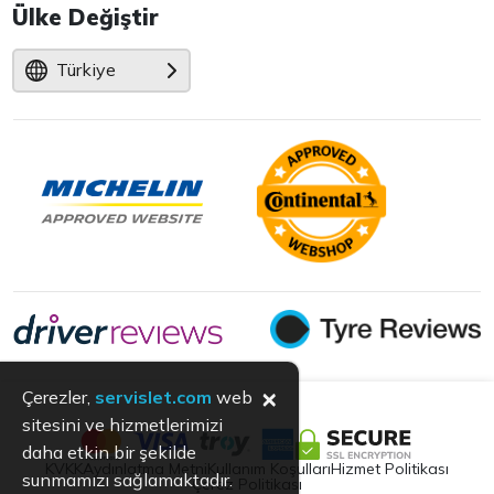
Ülke Değiştir
Türkiye
×
Çerezler,
servislet.com
web
sitesini ve hizmetlerimizi
daha etkin bir şekilde
KVKK
Aydınlatma Metni
Kullanım Koşulları
Hizmet Politikası
sunmamızı sağlamaktadır.
Çerez Politikası