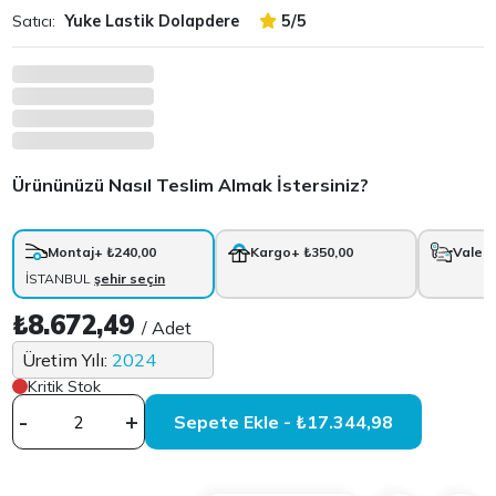
Satıcı:
Yuke Lastik Dolapdere
5/5
Ürününüzü Nasıl Teslim Almak İstersiniz?
Montaj
+ ₺240,00
Kargo
+ ₺350,00
Vale
+
İSTANBUL
şehir seçin
₺8.672,49
/ Adet
Üretim Yılı:
2024
Kritik Stok
-
+
Sepete Ekle - ₺17.344,98