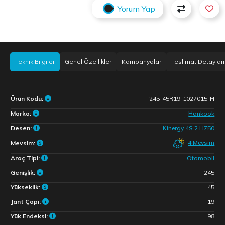
Yorum Yap
Teknik Bilgiler
Genel Özellikler
Kampanyalar
Teslimat Detayları
Ürün Kodu:
245-45R19-1027015-H
Marka:
Hankook
Desen:
Kinergy 4S 2 H750
4 Mevsim
Mevsim:
Araç Tipi:
Otomobil
Genişlik:
245
Yükseklik:
45
Jant Çapı:
19
Yük Endeksi:
98