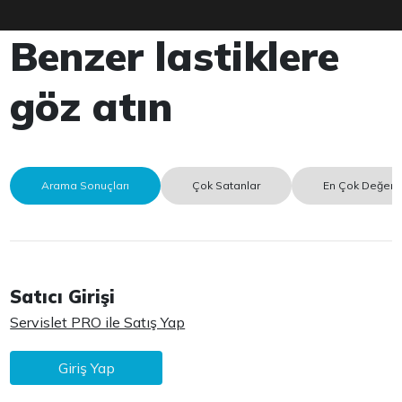
Benzer lastiklere
göz atın
Arama Sonuçları
Çok Satanlar
En Çok Değerle
Satıcı Girişi
Servislet PRO ile Satış Yap
Giriş Yap