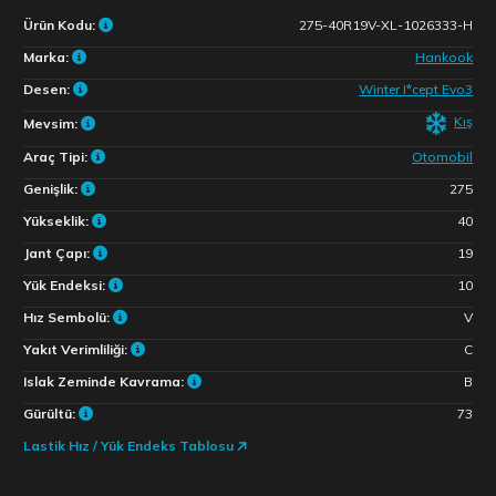
Ürün Kodu:
275-40R19V-XL-1026333-H
Marka:
Hankook
Desen:
Winter I*cept Evo3
Kış
Mevsim:
Araç Tipi:
Otomobil
Genişlik:
275
Yükseklik:
40
Jant Çapı:
19
Yük Endeksi:
10
Hız Sembolü:
V
Yakıt Verimliliği:
C
Islak Zeminde Kavrama:
B
Gürültü:
73
Lastik Hız / Yük Endeks Tablosu