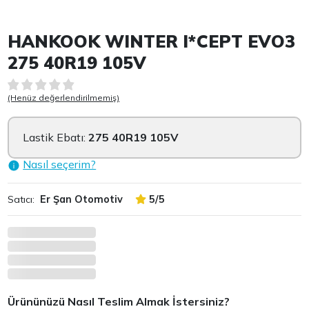
Item 1 of 2
HANKOOK WINTER I*CEPT EVO3
275 40R19 105V
(Henüz değerlendirilmemiş)
Lastik Ebatı:
275 40R19 105V
Nasıl seçerim?
Satıcı:
Er Şan Otomotiv
5/5
Ürününüzü Nasıl Teslim Almak İstersiniz?