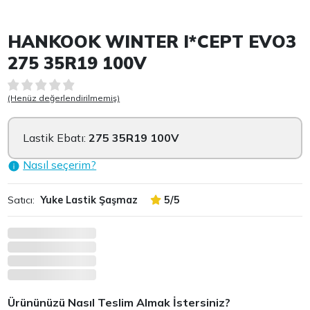
Item 1 of 2
HANKOOK WINTER I*CEPT EVO3
275 35R19 100V
(Henüz değerlendirilmemiş)
Lastik Ebatı:
275 35R19 100V
Nasıl seçerim?
Satıcı:
Yuke Lastik Şaşmaz
5/5
Ürününüzü Nasıl Teslim Almak İstersiniz?