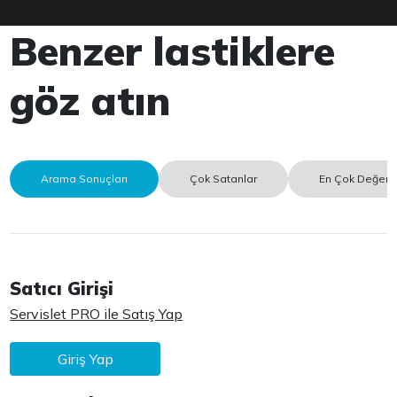
Benzer lastiklere
göz atın
Arama Sonuçları
Çok Satanlar
En Çok Değerle
Satıcı Girişi
Servislet PRO ile Satış Yap
Giriş Yap