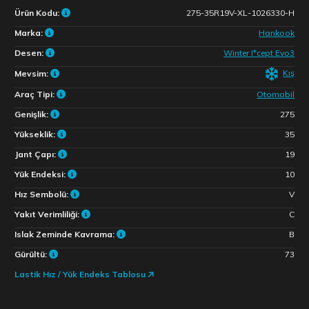
Ürün Kodu:
275-35R19V-XL-1026330-H
Marka:
Hankook
Desen:
Winter I*cept Evo3
Kış
Mevsim:
Araç Tipi:
Otomobil
Genişlik:
275
Yükseklik:
35
Jant Çapı:
19
Yük Endeksi:
10
Hız Sembolü:
V
Yakıt Verimliliği:
C
Islak Zeminde Kavrama:
B
Gürültü:
73
Lastik Hız / Yük Endeks Tablosu