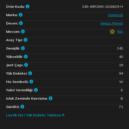
Ürün Kodu:
245-40R19W-1016629-H
Marka:
Hankook
Desen:
Ventus Prime3
Yaz
Mevsim:
Araç Tipi:
Genişlik:
245
Yükseklik:
40
Jant Çapı:
19
Yük Endeksi:
94
Hız Sembolü:
W
Yakıt Verimliliği:
E
Islak Zeminde Kavrama:
B
Gürültü:
71
Lastik Hız / Yük Endeks Tablosu