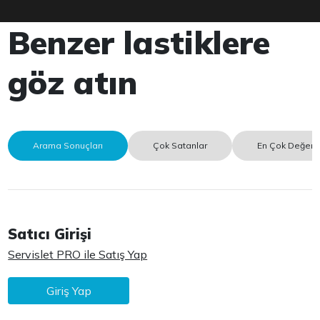
Benzer lastiklere
göz atın
Arama Sonuçları
Çok Satanlar
En Çok Değerle
Satıcı Girişi
Servislet PRO ile Satış Yap
Giriş Yap