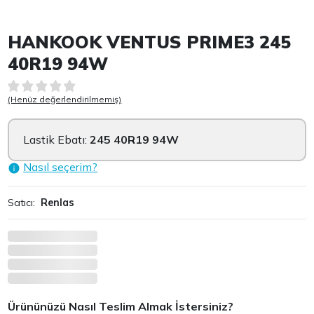
Item 1 of 2
HANKOOK VENTUS PRIME3 245
40R19 94W
(Henüz değerlendirilmemiş)
Lastik Ebatı:
245 40R19 94W
Nasıl seçerim?
Satıcı:
Renlas
Ürününüzü Nasıl Teslim Almak İstersiniz?