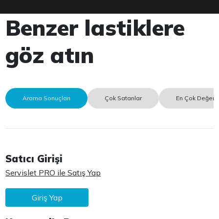
Benzer lastiklere
göz atın
Arama Sonuçları
Çok Satanlar
En Çok Değerle
Satıcı Girişi
Servislet PRO ile Satış Yap
Giriş Yap