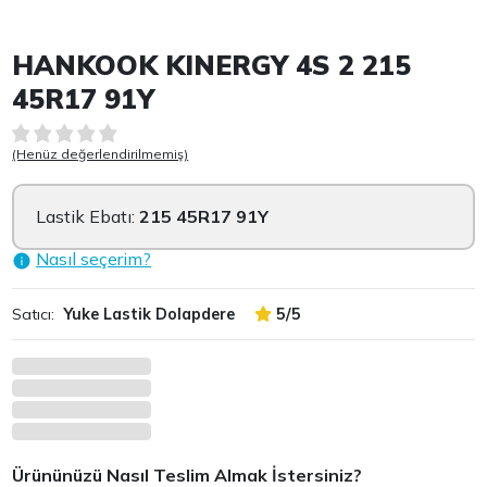
Item 1 of 2
HANKOOK KINERGY 4S 2 215
45R17 91Y
(Henüz değerlendirilmemiş)
Lastik Ebatı:
215 45R17 91Y
Nasıl seçerim?
Satıcı:
Yuke Lastik Dolapdere
5/5
Ürününüzü Nasıl Teslim Almak İstersiniz?