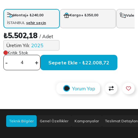
Montaj
+ ₺240,00
Kargo
+ ₺350,00
Vale
+
İSTANBUL
şehir seçin
₺5.502,18
/ Adet
Üretim Yılı:
2025
Kritik Stok
-
+
Sepete Ekle - ₺22.008,72
Yorum Yap
Teknik Bilgiler
Genel Özellikler
Kampanyalar
Teslimat Detayları