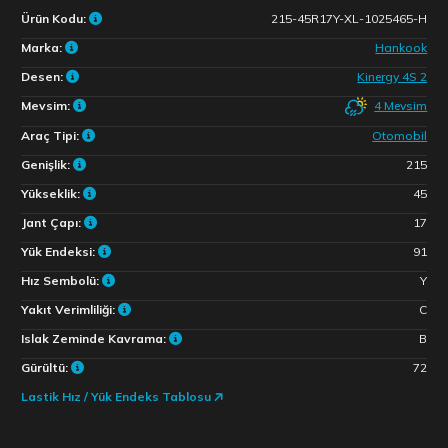
Ürün Kodu:
215-45R17Y-XL-1025465-H
Marka:
Hankook
Desen:
Kinergy 4S 2
4 Mevsim
Mevsim:
Araç Tipi:
Otomobil
Genişlik:
215
Yükseklik:
45
Jant Çapı:
17
Yük Endeksi:
91
Hız Sembolü:
Y
Yakıt Verimliliği:
C
Islak Zeminde Kavrama:
B
Gürültü:
72
Lastik Hız / Yük Endeks Tablosu