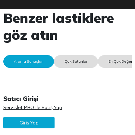
Benzer lastiklere
göz atın
Arama Sonuçları
Çok Satanlar
En Çok Değerle
Satıcı Girişi
Servislet PRO ile Satış Yap
Giriş Yap