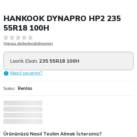
Item 1 of 2
HANKOOK DYNAPRO HP2 235
55R18 100H
(Henüz değerlendirilmemiş)
Lastik Ebatı:
235 55R18 100H
Nasıl seçerim?
Satıcı:
Renlas
Ürününüzü Nasıl Teslim Almak İstersiniz?