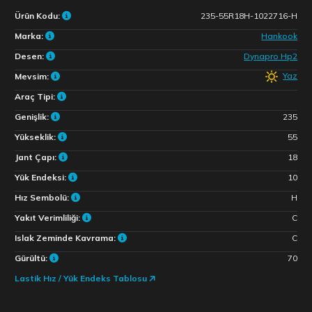
Ürün Kodu:
235-55R18H-1022716-H
Marka:
Hankook
Desen:
Dynapro Hp2
Yaz
Mevsim:
Araç Tipi:
Genişlik:
235
Yükseklik:
55
Jant Çapı:
18
Yük Endeksi:
10
Hız Sembolü:
H
Yakıt Verimliliği:
C
Islak Zeminde Kavrama:
C
Gürültü:
70
Lastik Hız / Yük Endeks Tablosu