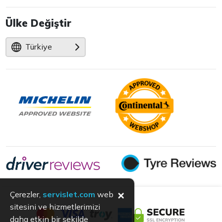
Ülke Değiştir
Türkiye
×
Çerezler,
servislet.com
web
sitesini ve hizmetlerimizi
daha etkin bir şekilde