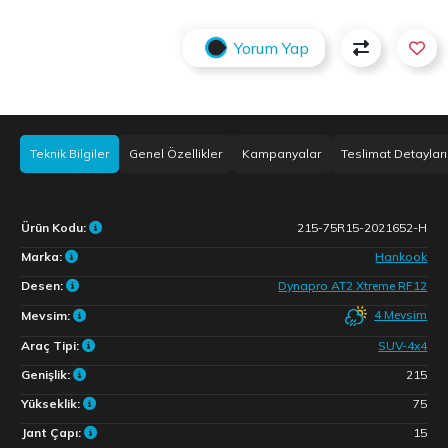
Yorum Yap
Teknik Bilgiler
Genel Özellikler
Kampanyalar
Teslimat Detayları
Ürün Kodu:
215-75R15-2021652-H
Marka:
Hankook
Desen:
Dynapro AT2 Xtreme RF12
4 Mevsim
Mevsim:
Araç Tipi:
SUV-4x4
Genişlik:
215
Yükseklik:
75
Jant Çapı:
15