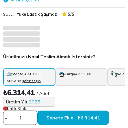
Satıcı:
Yuke Lastik Şaşmaz
5/5
Ürününüzü Nasıl Teslim Almak İstersiniz?
Montaj
+ ₺180,00
Kargo
+ ₺350,00
Vale
+
ANKARA
şehir seçin
₺6.314,41
/ Adet
Üretim Yılı:
2025
Kritik Stok
-
+
Sepete Ekle - ₺6.314,41