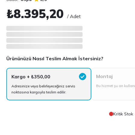
₺8.395,20
/ Adet
Ürününüzü Nasıl Teslim Almak İstersiniz?
Montaj
Kargo
+ ₺350,00
Bu hizmet şu an kulla
Adresinize veya belirleyeceğiniz servis
noktasına kargoyla teslim edilir.
Kritik Stok