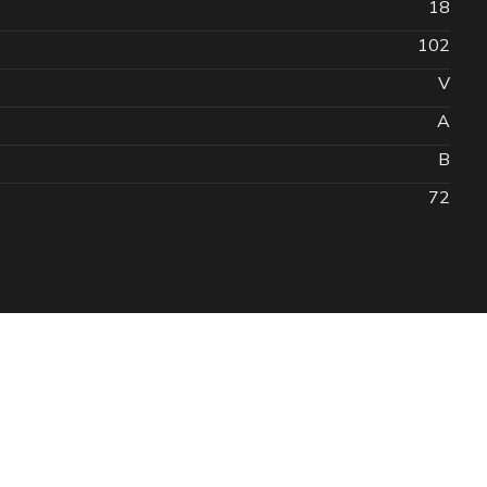
18
102
V
A
B
72