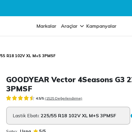
Markalar
Araçlar
Kampanyalar
5/55 R18 102V XL M+S 3PMSF
GOODYEAR Vector 4Seasons G3 2
3PMSF
4.5/5
(1525 Değerlendirme)
Lastik Ebatı:
225/55 R18 102V XL M+S 3PMSF
Satıcı:
Uspa
5/5