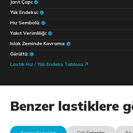
Jant Çapı:
Yük Endeksi:
Hız Sembolü:
Yakıt Verimliliği:
Islak Zeminde Kavrama:
Gürültü:
Lastik Hız / Yük Endeks Tablosu
Benzer lastiklere g
Arama Sonuçları
Çok Satanlar
En 