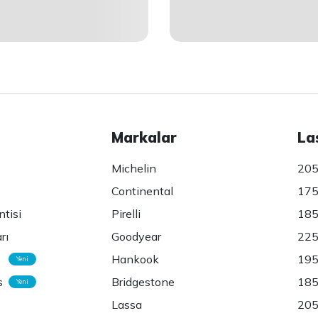
Markalar
La
Michelin
205
Continental
175
ntisi
Pirelli
185
rı
Goodyear
225
Hankook
195
Yeni
s
Bridgestone
185
Yeni
Lassa
205