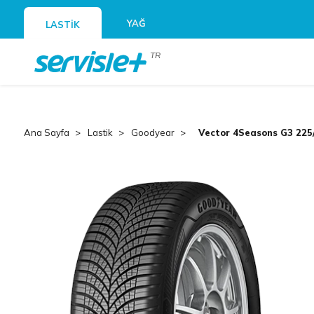
YAĞ
LASTİK
TR
Ana Sayfa
Lastik
Goodyear
Vector 4Seasons G3 22