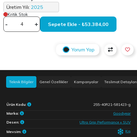
Üretim Yılı:
2025
Kritik Stok
-
+
Sepete Ekle - ₺53.384,00
Yorum Yap
Teknik Bilgiler
Genel Özellikler
Kampanyalar
Teslimat Detayları
Ürün Kodu:
255-40R21-581423-g
Marka:
Goodyear
Desen:
Ultra Grip Performance + SUV
Kış
Mevsim: