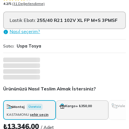
4.2/5
(31 Değerlendirme)
Lastik Ebatı:
255/40 R21 102V XL FP M+S 3PMSF
Nasıl seçerim?
Satıcı:
Uspa Tosya
Ürününüzü Nasıl Teslim Almak İstersiniz?
Vale
Kargo
+ ₺350,00
Montaj
Ücretsiz
KASTAMONU
şehir seçin
₺13.346,00
/ Adet