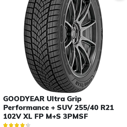
Item 1 of 1
GOODYEAR Ultra Grip
Performance + SUV 255/40 R21
102V XL FP M+S 3PMSF