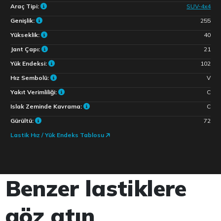
Araç Tipi:
SUV-4x4
Genişlik:
255
Yükseklik:
40
Jant Çapı:
21
Yük Endeksi:
102
Hız Sembolü:
V
Yakıt Verimliliği:
C
Islak Zeminde Kavrama:
C
Gürültü:
72
Lastik Hız / Yük Endeks Tablosu
Benzer lastiklere
göz atın