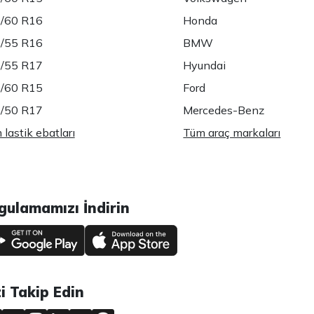
/60 R16
Honda
/55 R16
BMW
/55 R17
Hyundai
/60 R15
Ford
/50 R17
Mercedes-Benz
lastik ebatları
Tüm araç markaları
gulamamızı İndirin
zi Takip Edin