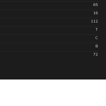
65
16
112
T
C
B
72