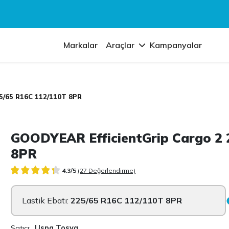
Markalar
Araçlar
Kampanyalar
25/65 R16C 112/110T 8PR
GOODYEAR EfficientGrip Cargo 2 
8PR
4.3/5
(27 Değerlendirme)
Lastik Ebatı:
225/65 R16C 112/110T 8PR
Satıcı:
Uspa Tosya