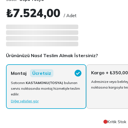
₺7.524,00
/ Adet
Ürününüzü Nasıl Teslim Almak İstersiniz?
Kargo
+ ₺350,0
Montaj
Ücretsiz
Adresinize veya belirle
Satıcının
KASTAMONU(TOSYA)
bulunan
noktasına kargoyla tesl
servis noktasında montaj hizmetiyle teslim
edilir.
Diğer şehirleri gör
Kritik Stok