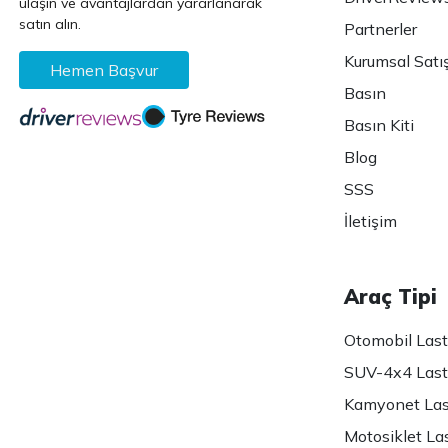
ulaşın ve avantajlardan yararlanarak
satın alın.
Partnerler
Kurumsal Satı
Hemen Başvur
Basın
Basın Kiti
Blog
SSS
İletişim
Araç Tipi
Otomobil Lasti
SUV-4x4 Lasti
Kamyonet Last
Motosiklet Las