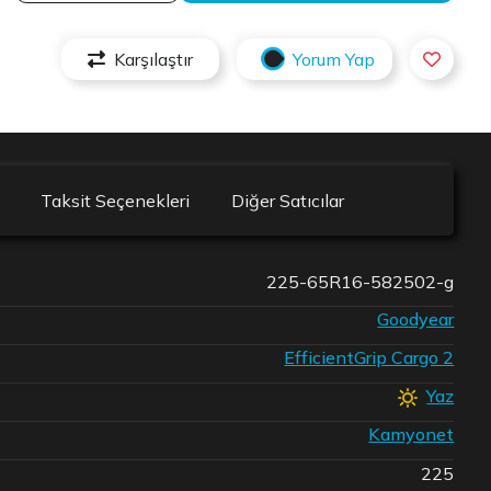
Karşılaştır
Yorum Yap
Taksit Seçenekleri
Diğer Satıcılar
225-65R16-582502-g
Goodyear
EfficientGrip Cargo 2
Yaz
Kamyonet
225