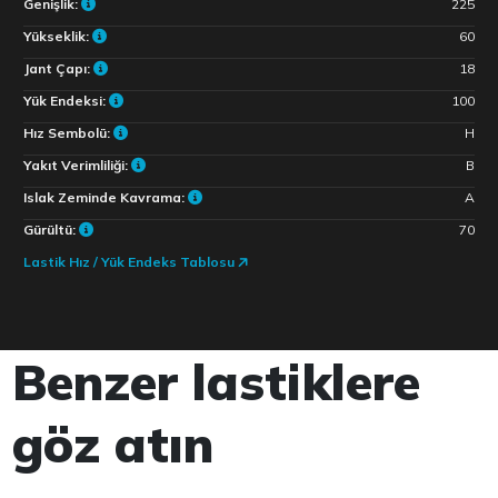
Genişlik:
225
Yükseklik:
60
Jant Çapı:
18
Yük Endeksi:
100
Hız Sembolü:
H
Yakıt Verimliliği:
B
Islak Zeminde Kavrama:
A
Gürültü:
70
Lastik Hız / Yük Endeks Tablosu
Benzer lastiklere
göz atın