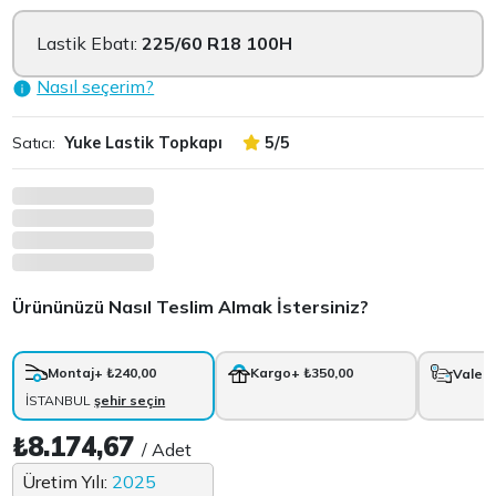
Lastik Ebatı:
225/60 R18 100H
Nasıl seçerim?
Satıcı:
Yuke Lastik Topkapı
5/5
Ürününüzü Nasıl Teslim Almak İstersiniz?
Montaj
+ ₺240,00
Kargo
+ ₺350,00
Vale
+
İSTANBUL
şehir seçin
₺8.174,67
/ Adet
Üretim Yılı:
2025