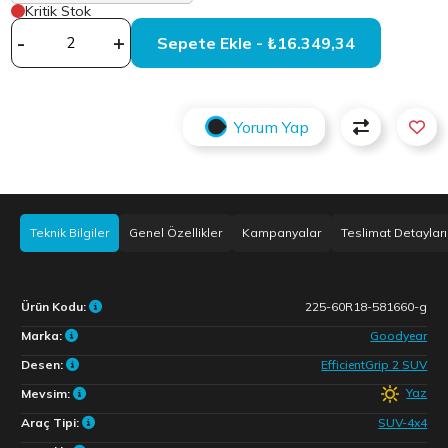
Kritik Stok
-
+
Sepete Ekle - ₺16.349,34
Yorum Yap
Teknik Bilgiler
Genel Özellikler
Kampanyalar
Teslimat Detayları
Ürün Kodu:
225-60R18-581660-g
Marka:
Goodyear
Desen:
EfficientGrip 2 SUV
Yaz
Mevsim:
Araç Tipi:
SUV-4x4