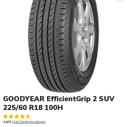
Item 1 of 1
GOODYEAR EfficientGrip 2 SUV
225/60 R18 100H
4.6/5
(415 Değerlendirme)