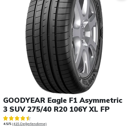
Item 1 of 1
GOODYEAR Eagle F1 Asymmetric
3 SUV 275/40 R20 106Y XL FP
4.5/5
(415 Değerlendirme)