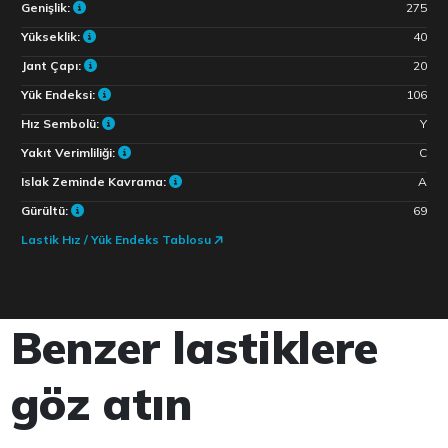
Genişlik:
275
Yükseklik:
40
Jant Çapı:
20
Yük Endeksi:
106
Hız Sembolü:
Y
Yakıt Verimliliği:
C
Islak Zeminde Kavrama:
A
Gürültü:
69
Lastik Hız / Yük Endeks Tablosu
Benzer lastiklere
göz atın