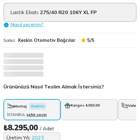
Lastik Ebatı:
275/40 R20 106Y XL FP
Nasıl seçerim?
Satıcı:
Keskin Otomotiv Bağcılar
5/5
Ürününüzü Nasıl Teslim Almak İstersiniz?
Kargo
+ ₺350,00
Vale
+
Montaj
Ücretsiz
İSTANBUL
şehir seçin
₺8.295,00
/ Adet
Üretim Yılı:
2023