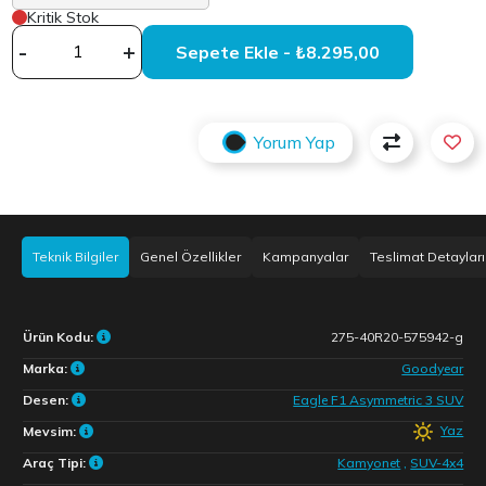
Kritik Stok
-
+
Sepete Ekle - ₺8.295,00
Yorum Yap
Teknik Bilgiler
Genel Özellikler
Kampanyalar
Teslimat Detayları
Ürün Kodu:
275-40R20-575942-g
Marka:
Goodyear
Desen:
Eagle F1 Asymmetric 3 SUV
Yaz
Mevsim:
Araç Tipi:
Kamyonet
,
SUV-4x4