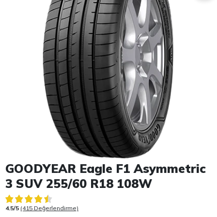
Item 1 of 1
GOODYEAR Eagle F1 Asymmetric
3 SUV 255/60 R18 108W
4.5/5
(415 Değerlendirme)