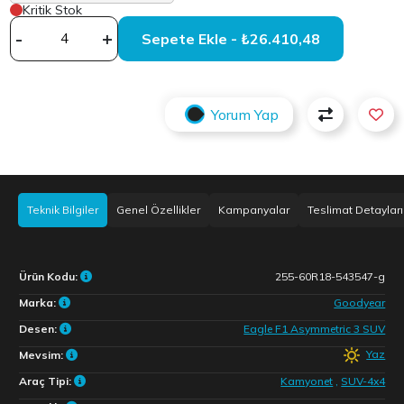
Kritik Stok
-
+
Sepete Ekle - ₺26.410,48
Yorum Yap
Teknik Bilgiler
Genel Özellikler
Kampanyalar
Teslimat Detayları
Ürün Kodu:
255-60R18-543547-g
Marka:
Goodyear
Desen:
Eagle F1 Asymmetric 3 SUV
Yaz
Mevsim:
Araç Tipi:
Kamyonet
,
SUV-4x4