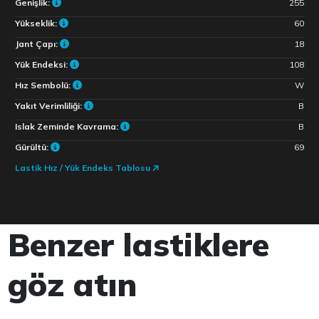
Genişlik:
255
Yükseklik:
60
Jant Çapı:
18
Yük Endeksi:
108
Hız Sembolü:
W
Yakıt Verimliliği:
B
Islak Zeminde Kavrama:
B
Gürültü:
69
Lastik Hız / Yük Endeks Tablosu
Benzer lastiklere
göz atın