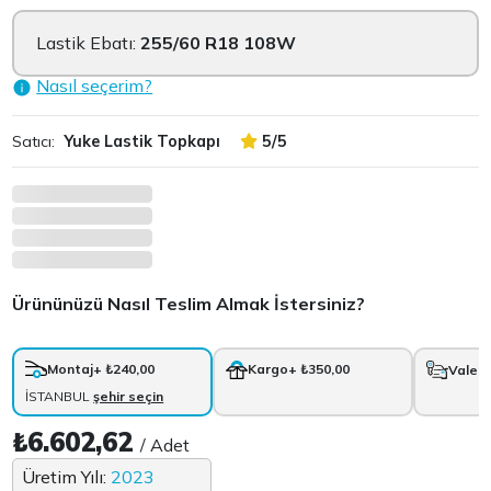
Lastik Ebatı:
255/60 R18 108W
Nasıl seçerim?
Satıcı:
Yuke Lastik Topkapı
5/5
Ürününüzü Nasıl Teslim Almak İstersiniz?
Montaj
+ ₺240,00
Kargo
+ ₺350,00
Vale
+
İSTANBUL
şehir seçin
₺6.602,62
/ Adet
Üretim Yılı:
2023