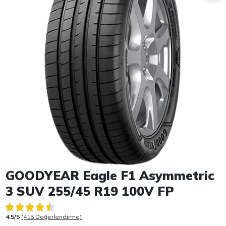
Item 1 of 1
GOODYEAR Eagle F1 Asymmetric
3 SUV 255/45 R19 100V FP
4.5/5
(415 Değerlendirme)