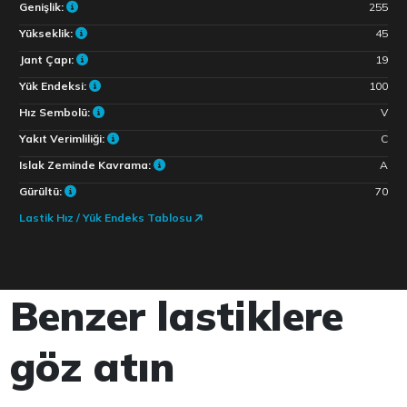
Genişlik:
255
Yükseklik:
45
Jant Çapı:
19
Yük Endeksi:
100
Hız Sembolü:
V
Yakıt Verimliliği:
C
Islak Zeminde Kavrama:
A
Gürültü:
70
Lastik Hız / Yük Endeks Tablosu
Benzer lastiklere
göz atın