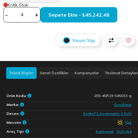
Kritik Stok
-
+
Sepete Ekle - ₺45.242,48
Yorum Yap
Teknik Bilgiler
Genel Özellikler
Kampanyalar
Teslimat Detayları
Ürün Kodu:
255-45R19-545033-g
Marka:
Goodyear
Desen:
Eagle F1 Asymmetric 3 SUV
Yaz
Mevsim:
Araç Tipi:
Kamyonet
,
SUV-4x4