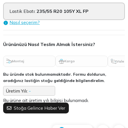
Lastik Ebatı:
235/55 R20 105Y XL FP
Nasıl seçerim?
Ürününüzü Nasıl Teslim Almak İstersiniz?
Montaj
Kargo
Vale
Bu üründe stok bulunmamaktadır. Formu doldurun,
aradığınız lastiğin stoğu geldiğinde bilgilendirelim.
Üretim Yılı:
-
Bu ürüne ait üretim yılı bilgisi bulunamadı.
Stoğa Gelince Haber Ver