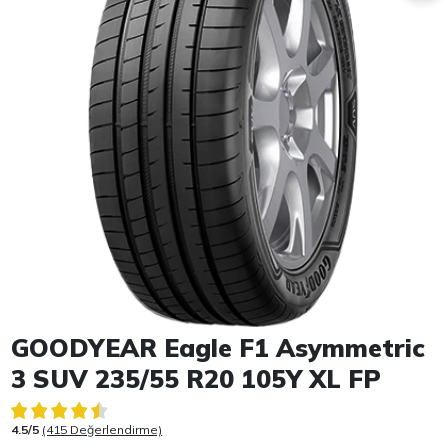
Item 1 of 1
GOODYEAR Eagle F1 Asymmetric
3 SUV 235/55 R20 105Y XL FP
4.5/5
(415 Değerlendirme)