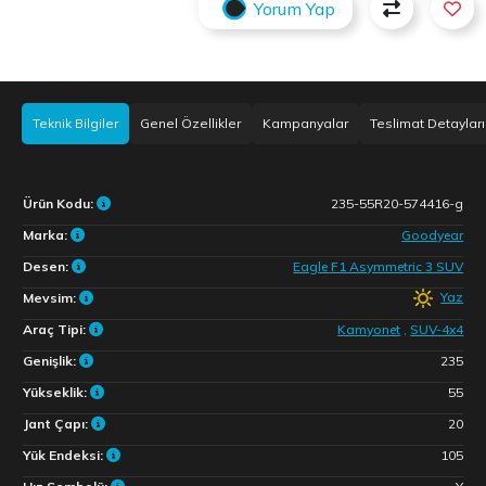
Yorum Yap
Teknik Bilgiler
Genel Özellikler
Kampanyalar
Teslimat Detayları
Ürün Kodu:
235-55R20-574416-g
Marka:
Goodyear
Desen:
Eagle F1 Asymmetric 3 SUV
Yaz
Mevsim:
Araç Tipi:
Kamyonet
,
SUV-4x4
Genişlik:
235
Yükseklik:
55
Jant Çapı:
20
Yük Endeksi:
105