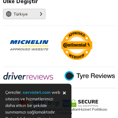
Ülke Değiştir
Türkiye
×
Çerezler,
servislet.com
web
sitesini ve hizmetlerimizi
daha etkin bir şekilde
KVKK
Aydınlatma Metni
Kullanım Koşulları
Hizmet Politikası
sunmamızı sağlamaktadır.
Çerez Politikası