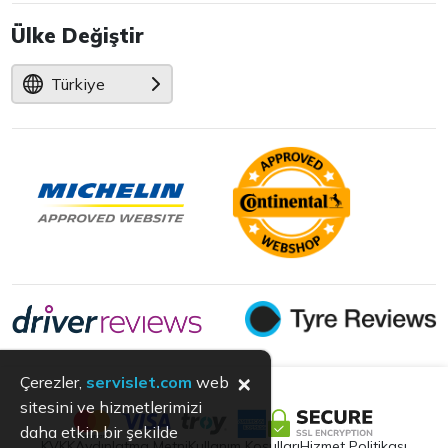
Ülke Değiştir
Türkiye
×
Çerezler,
servislet.com
web
sitesini ve hizmetlerimizi
daha etkin bir şekilde
KVKK
Aydınlatma Metni
Kullanım Koşulları
Hizmet Politikası