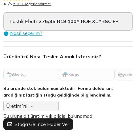
4.6/5
(5268 Değerlendirme)
Lastik Ebatı:
275/35 R19 100Y ROF XL *RSC FP
Nasıl seçerim?
Ürününüzü Nasıl Teslim Almak İstersiniz?
Montaj
Kargo
Vale
Bu üründe stok bulunmamaktadır. Formu doldurun,
aradığınız lastiğin stoğu geldiğinde bilgilendirelim.
Üretim Yılı:
-
Bu ürüne ait üretim yılı bilgisi bulunamadı.
Stoğa Gelince Haber Ver