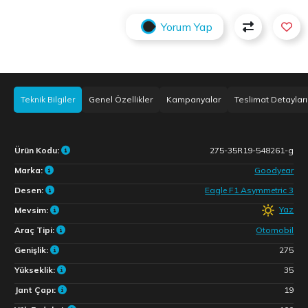
Yorum Yap
Teknik Bilgiler
Genel Özellikler
Kampanyalar
Teslimat Detayları
Ürün Kodu:
275-35R19-548261-g
Marka:
Goodyear
Desen:
Eagle F1 Asymmetric 3
Yaz
Mevsim:
Araç Tipi:
Otomobil
Genişlik:
275
Yükseklik:
35
Jant Çapı:
19