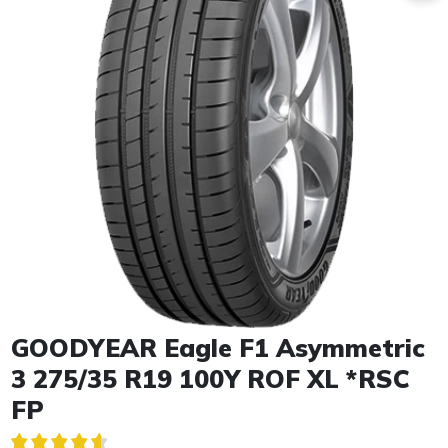
Item 1 of 1
GOODYEAR Eagle F1 Asymmetric
3 275/35 R19 100Y ROF XL *RSC
FP