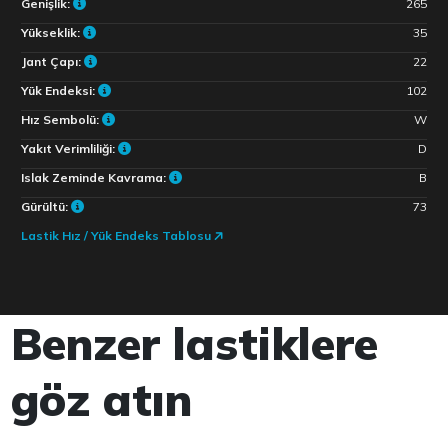
Genişlik:
265
Yükseklik:
35
Jant Çapı:
22
Yük Endeksi:
102
Hız Sembolü:
W
Yakıt Verimliliği:
D
Islak Zeminde Kavrama:
B
Gürültü:
73
Lastik Hız / Yük Endeks Tablosu
Benzer lastiklere
göz atın