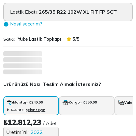
Lastik Ebatı:
265/35 R22 102W XL FIT FP SCT
Nasıl seçerim?
Satıcı:
Yuke Lastik Topkapı
5/5
Ürününüzü Nasıl Teslim Almak İstersiniz?
Montaj
+ ₺240,00
Kargo
+ ₺350,00
Vale
+
İSTANBUL
şehir seçin
₺12.812,23
/ Adet
Üretim Yılı:
2022