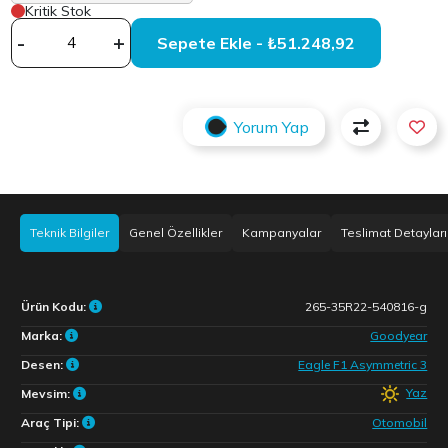
Kritik Stok
-
+
Sepete Ekle - ₺51.248,92
Yorum Yap
Teknik Bilgiler
Genel Özellikler
Kampanyalar
Teslimat Detayları
Ürün Kodu:
265-35R22-540816-g
Marka:
Goodyear
Desen:
Eagle F1 Asymmetric 3
Yaz
Mevsim:
Araç Tipi:
Otomobil