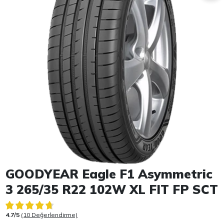
Item 1 of 1
GOODYEAR Eagle F1 Asymmetric
3 265/35 R22 102W XL FIT FP SCT
4.7/5
(10 Değerlendirme)