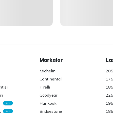
Markalar
La
Michelin
205
Continental
175
ntisi
Pirelli
185
rı
Goodyear
225
Hankook
195
Yeni
s
Bridgestone
185
Yeni