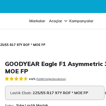
Markalar
Araçlar
Kampanyalar
225/55 R17 97Y ROF * MOE FP
GOODYEAR Eagle F1 Asymmetric 3
MOE FP
4.6/5
(5268 Değerlendirme)
Lastik Ebatı:
225/55 R17 97Y ROF * MOE FP
Satıcı:
Yuke Lastik Maslak