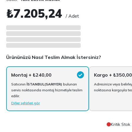
₺7.205,24
/ Adet
Ürününüzü Nasıl Teslim Almak İstersiniz?
Montaj
+ ₺240,00
Kargo
+ ₺350,00
Satıcının
İSTANBUL(SARIYER)
bulunan
Adresinize veya belirle
servis noktasında montaj hizmetiyle teslim
noktasına kargoyla tesl
edilir.
Diğer şehirleri gör
Kritik Stok