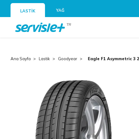
YAĞ
LASTİK
TR
Ana Sayfa
Lastik
Goodyear
Eagle F1 Asymmetric 3 