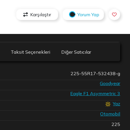
Karşılaştır
Yorum Yap
Taksit Seçenekleri
Diğer Satıcılar
225-55R17-532438-g
Goodyear
Eagle F1 Asymmetric 3
Yaz
Otomobil
225