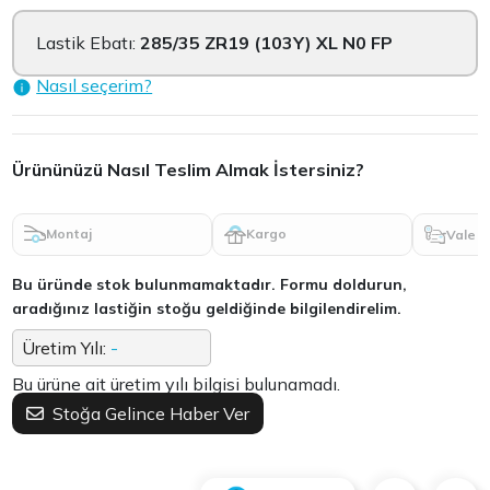
Lastik Ebatı:
285/35 ZR19 (103Y) XL N0 FP
Nasıl seçerim?
Ürününüzü Nasıl Teslim Almak İstersiniz?
Montaj
Kargo
Vale
Bu üründe stok bulunmamaktadır. Formu doldurun,
aradığınız lastiğin stoğu geldiğinde bilgilendirelim.
Üretim Yılı:
-
Bu ürüne ait üretim yılı bilgisi bulunamadı.
Stoğa Gelince Haber Ver