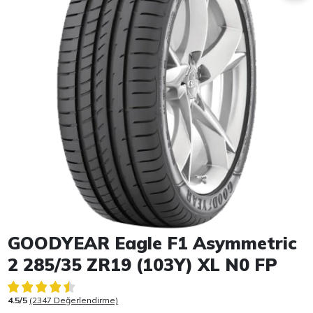
Item 1 of 1
GOODYEAR Eagle F1 Asymmetric
2 285/35 ZR19 (103Y) XL N0 FP
4.5/5
(2347 Değerlendirme)