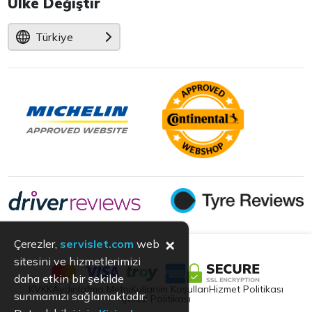
Ülke Değiştir
Türkiye
×
Çerezler,
servislet.com
web
sitesini ve hizmetlerimizi
daha etkin bir şekilde
KVKK
Aydınlatma Metni
Kullanım Koşulları
Hizmet Politikası
sunmamızı sağlamaktadır.
Çerez Politikası