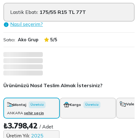
Lastik Ebatı:
175/55 R15 TL 77T
Nasıl seçerim?
Satıcı:
Ako Grup
5/5
Ürününüzü Nasıl Teslim Almak İstersiniz?
Vale
+
Montaj
Kargo
Ücretsiz
Ücretsiz
ANKARA
şehir seçin
₺3.798,42
/ Adet
Üretim Yılı:
2025