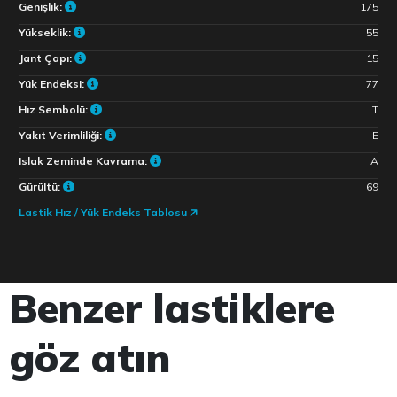
Genişlik:
175
Yükseklik:
55
Jant Çapı:
15
Yük Endeksi:
77
Hız Sembolü:
T
Yakıt Verimliliği:
E
Islak Zeminde Kavrama:
A
Gürültü:
69
Lastik Hız / Yük Endeks Tablosu
Benzer lastiklere
göz atın