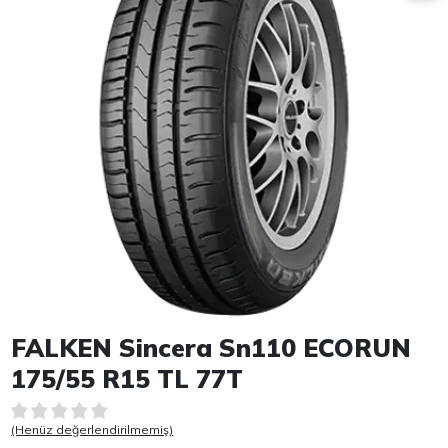
Item 1 of 1
FALKEN Sincera Sn110 ECORUN
175/55 R15 TL 77T
(Henüz değerlendirilmemiş)