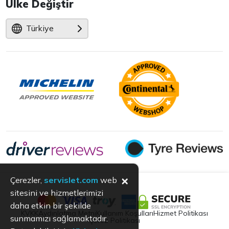
Ülke Değiştir
Türkiye
×
Çerezler,
servislet.com
web
sitesini ve hizmetlerimizi
daha etkin bir şekilde
KVKK
Aydınlatma Metni
Kullanım Koşulları
Hizmet Politikası
sunmamızı sağlamaktadır.
Çerez Politikası