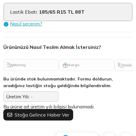
Lastik Ebatı:
185/65 R15 TL 88T
Nasıl seçerim?
Ürününüzü Nasıl Teslim Almak İstersiniz?
Montaj
Kargo
Vale
Bu üründe stok bulunmamaktadır. Formu doldurun,
aradığınız lastiğin stoğu geldiğinde bilgilendirelim.
Üretim Yılı:
-
Bu ürüne ait üretim yılı bilgisi bulunamadı.
Stoğa Gelince Haber Ver