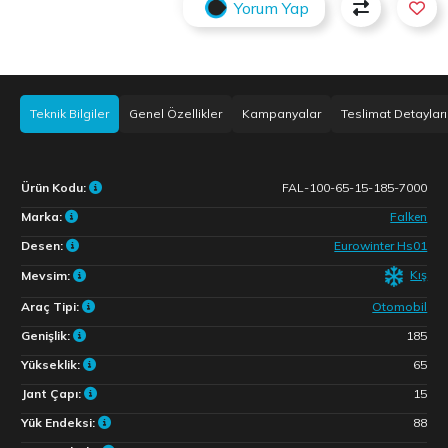
Yorum Yap
Teknik Bilgiler
Genel Özellikler
Kampanyalar
Teslimat Detayları
Ürün Kodu:
FAL-100-65-15-185-7000
Marka:
Falken
Desen:
Eurowinter Hs01
Kış
Mevsim:
Araç Tipi:
Otomobil
Genişlik:
185
Yükseklik:
65
Jant Çapı:
15
Yük Endeksi:
88