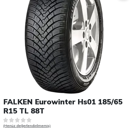
Item 1 of 1
FALKEN Eurowinter Hs01 185/65
R15 TL 88T
(Henüz değerlendirilmemiş)