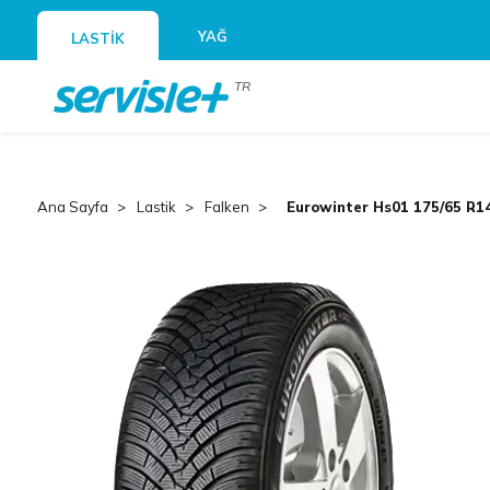
YAĞ
LASTİK
TR
Ana Sayfa
Lastik
Falken
Eurowinter Hs01 175/65 R1