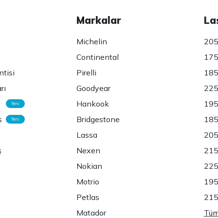
Markalar
La
Michelin
205
Continental
175
ntisi
Pirelli
185
rı
Goodyear
225
Hankook
195
Yeni
s
Bridgestone
185
Yeni
Lassa
205
ş
Nexen
215
Nokian
225
Motrio
195
Petlas
215
Matador
Tüm 