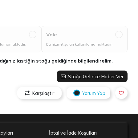
Vale
nılamamaktadır.
Bu hizmet şu an kullanılamamaktadır.
ınız lastiğin stoğu geldiğinde bilgilendirelim.
Stoğa Gelince Haber Ver
Karşılaştır
Yorum Yap
ayları
İptal ve İade Koşulları