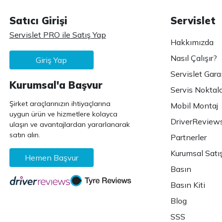
Satıcı Girişi
Servislet
Servislet PRO ile Satış Yap
Hakkımızda
Nasıl Çalışır?
Giriş Yap
Servislet Gara
Kurumsal'a Başvur
Servis Noktala
Şirket araçlarınızın ihtiyaçlarına
Mobil Montaj
uygun ürün ve hizmetlere kolayca
DriverReview
ulaşın ve avantajlardan yararlanarak
satın alın.
Partnerler
Kurumsal Satı
Hemen Başvur
Basın
Basın Kiti
Blog
SSS