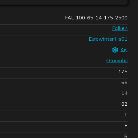
FAL-100-65-14-175-2500
Falken
Eurowinter Hs01
Kış
Otomobil
175
65
14
82
T
E
B