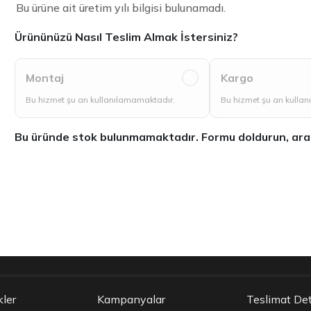
Bu ürüne ait üretim yılı bilgisi bulunamadı.
Ürününüzü Nasıl Teslim Almak İstersiniz?
Montaj
Kargo
Bu hizmet şu an kullanılamamaktadır.
Bu hizmet şu an kulla
Bu üründe stok bulunmamaktadır. Formu doldurun, aradığ
kler
Kampanyalar
Teslimat Det