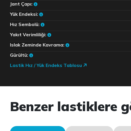
Jant Çapı:
Yük Endeksi:
Hız Sembolü:
Yakıt Verimliliği:
Islak Zeminde Kavrama:
Gürültü:
Lastik Hız / Yük Endeks Tablosu
Benzer lastiklere g