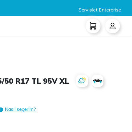
Servislet Enterprise
5/50 R17 TL 95V XL
Nasıl seçerim?