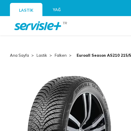
YAĞ
LASTİK
TR
Ana Sayfa
Lastik
Falken
Euroall Season AS210 215/