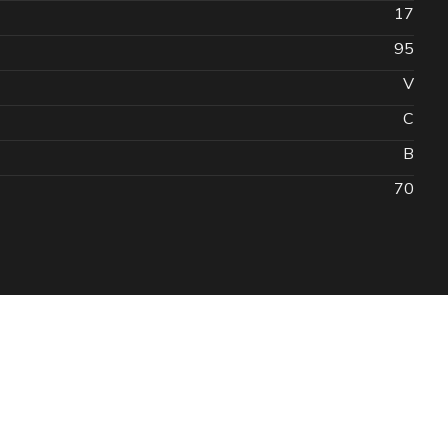
17
95
V
C
B
70