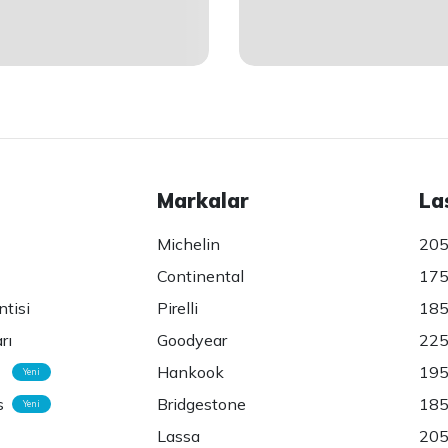
Markalar
La
Michelin
205
Continental
175
ntisi
Pirelli
185
rı
Goodyear
225
Hankook
195
Yeni
s
Bridgestone
185
Yeni
Lassa
205