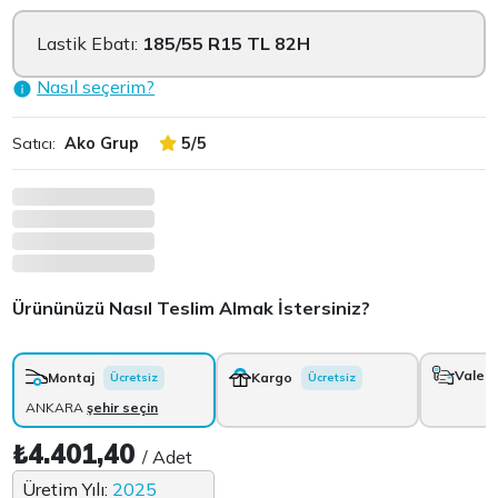
Lastik Ebatı:
185/55 R15 TL 82H
Nasıl seçerim?
Satıcı:
Ako Grup
5/5
Ürününüzü Nasıl Teslim Almak İstersiniz?
Vale
+
Montaj
Kargo
Ücretsiz
Ücretsiz
ANKARA
şehir seçin
₺4.401,40
/ Adet
Üretim Yılı:
2025