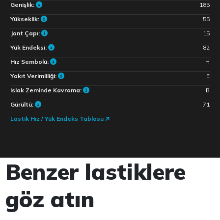
Genişlik:
185
Yükseklik:
55
Jant Çapı:
15
Yük Endeksi:
82
Hız Sembolü:
H
Yakıt Verimliliği:
E
Islak Zeminde Kavrama:
B
Gürültü:
71
Lastik Hız / Yük Endeks Tablosu
Benzer lastiklere
göz atın