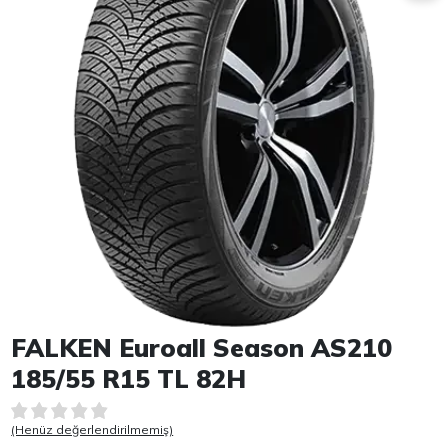
Item 1 of 1
FALKEN Euroall Season AS210
185/55 R15 TL 82H
(Henüz değerlendirilmemiş)