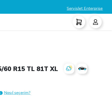
Servislet Enterprise
/60 R15 TL 81T XL
Nasıl seçerim?