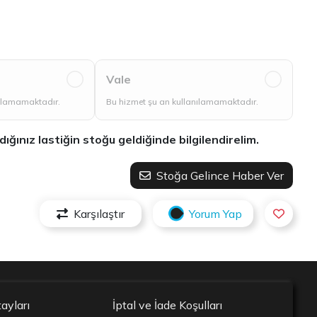
Vale
nılamamaktadır.
Bu hizmet şu an kullanılamamaktadır.
ınız lastiğin stoğu geldiğinde bilgilendirelim.
Stoğa Gelince Haber Ver
Karşılaştır
Yorum Yap
ayları
İptal ve İade Koşulları