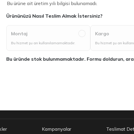
Bu ürüne ait üretim yılı bilgisi bulunamadı.
Ürününüzü Nasıl Teslim Almak İstersiniz?
Montaj
Kargo
Bu hizmet şu an kullanılamamaktadır.
Bu hizmet şu an kulla
Bu üründe stok bulunmamaktadır. Formu doldurun, aradığ
kler
Kampanyalar
Teslimat Det