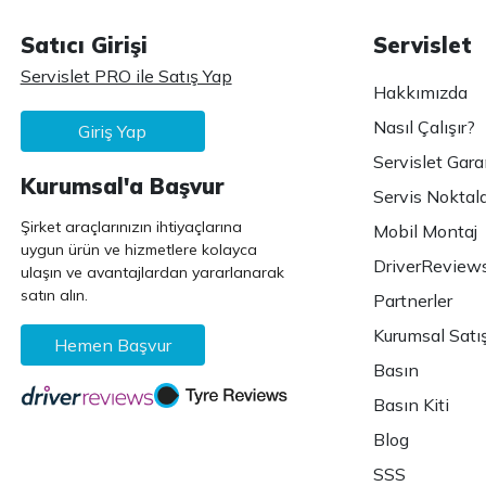
Satıcı Girişi
Servislet
Servislet PRO ile Satış Yap
Hakkımızda
Nasıl Çalışır?
Giriş Yap
Servislet Gara
Kurumsal'a Başvur
Servis Noktala
Şirket araçlarınızın ihtiyaçlarına
Mobil Montaj
uygun ürün ve hizmetlere kolayca
DriverReview
ulaşın ve avantajlardan yararlanarak
satın alın.
Partnerler
Kurumsal Satı
Hemen Başvur
Basın
Basın Kiti
Blog
SSS