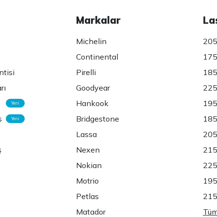
Markalar
La
Michelin
205
Continental
175
ntisi
Pirelli
185
rı
Goodyear
225
Hankook
195
Yeni
s
Bridgestone
185
Yeni
Lassa
205
ş
Nexen
215
Nokian
225
Motrio
195
Petlas
215
Matador
Tüm 