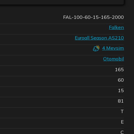
FAL-100-60-15-165-2000
Falken
Euroall Season AS210
4 Mevsim
Otomobil
165
60
15
81
T
E
C