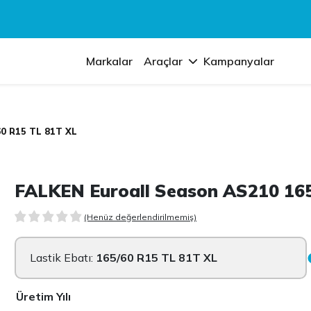
Markalar
Araçlar
Kampanyalar
60 R15 TL 81T XL
FALKEN Euroall Season AS210 165
(Henüz değerlendirilmemiş)
Lastik Ebatı:
165/60 R15 TL 81T XL
Üretim Yılı