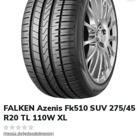
Item 1 of 1
FALKEN Azenis Fk510 SUV 275/45
R20 TL 110W XL
(Henüz değerlendirilmemiş)