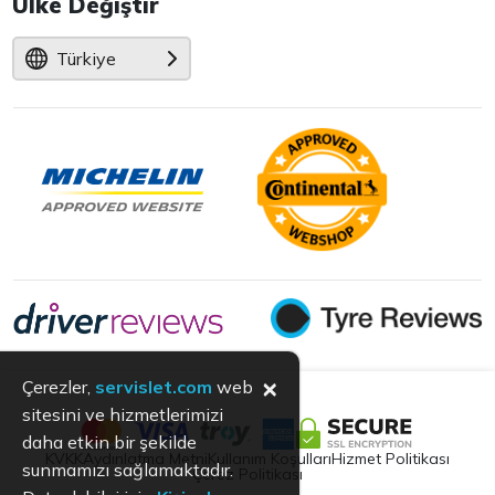
Ülke Değiştir
Türkiye
×
Çerezler,
servislet.com
web
sitesini ve hizmetlerimizi
daha etkin bir şekilde
KVKK
Aydınlatma Metni
Kullanım Koşulları
Hizmet Politikası
sunmamızı sağlamaktadır.
Çerez Politikası