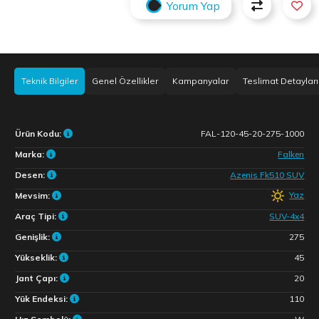
Yorum Yap
Teknik Bilgiler
Genel Özellikler
Kampanyalar
Teslimat Detayları
Ürün Kodu:
FAL-120-45-20-275-1000
Marka:
Falken
Desen:
Azenis Fk510 SUV
Yaz
Mevsim:
Araç Tipi:
SUV-4x4
Genişlik:
275
Yükseklik:
45
Jant Çapı:
20
Yük Endeksi:
110