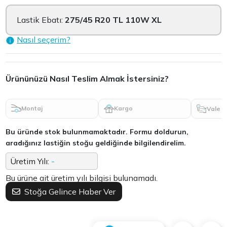
Lastik Ebatı:
275/45 R20 TL 110W XL
Nasıl seçerim?
Ürününüzü Nasıl Teslim Almak İstersiniz?
Montaj
Kargo
Vale
Bu üründe stok bulunmamaktadır. Formu doldurun,
aradığınız lastiğin stoğu geldiğinde bilgilendirelim.
Üretim Yılı:
-
Bu ürüne ait üretim yılı bilgisi bulunamadı.
Stoğa Gelince Haber Ver