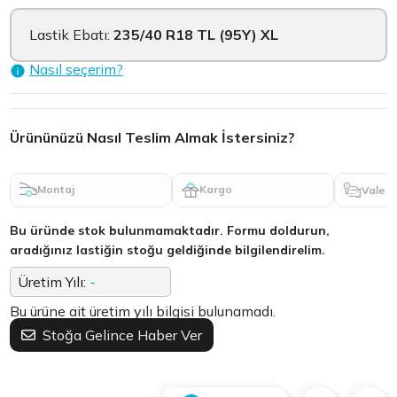
Lastik Ebatı:
235/40 R18 TL (95Y) XL
Nasıl seçerim?
Ürününüzü Nasıl Teslim Almak İstersiniz?
Montaj
Kargo
Vale
Bu üründe stok bulunmamaktadır. Formu doldurun,
aradığınız lastiğin stoğu geldiğinde bilgilendirelim.
Üretim Yılı:
-
Bu ürüne ait üretim yılı bilgisi bulunamadı.
Stoğa Gelince Haber Ver