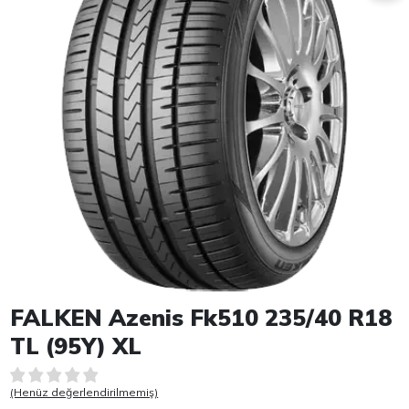
Item 1 of 1
FALKEN Azenis Fk510 235/40 R18
TL (95Y) XL
(Henüz değerlendirilmemiş)