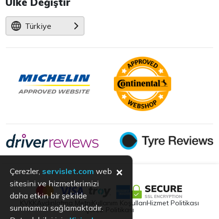
Ülke Değiştir
Türkiye
×
Çerezler,
servislet.com
web
sitesini ve hizmetlerimizi
daha etkin bir şekilde
KVKK
Aydınlatma Metni
Kullanım Koşulları
Hizmet Politikası
sunmamızı sağlamaktadır.
Çerez Politikası