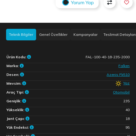
Yorum Yap
Teknik Bilgiler
Genel Özellikler
Kampanyalar
Teslimat Detayları
Ürün Kodu:
FAL-100-40-18-235-2000
Marka:
Falken
Desen:
Azenis Fk510
Yaz
Mevsim:
Araç Tipi:
Otomobil
Genişlik:
235
Yükseklik:
40
Jant Çapı:
18
Yük Endeksi:
95