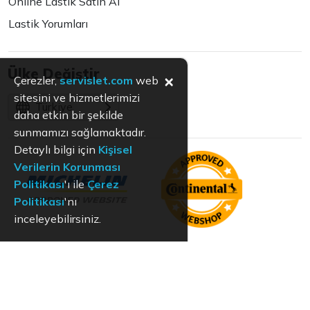
Online Lastik Satın Al
Lastik Yorumları
Ülke Değiştir
×
Çerezler,
servislet.com
web
sitesini ve hizmetlerimizi
Türkiye
daha etkin bir şekilde
sunmamızı sağlamaktadır.
Detaylı bilgi için
Kişisel
Verilerin Korunması
Politikası
'ı ile
Çerez
Politikası
'nı
inceleyebilirsiniz.