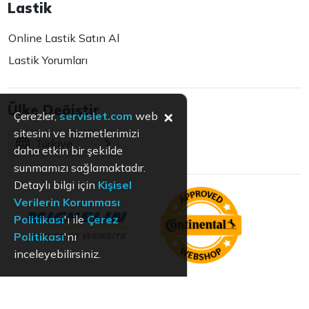
Lastik
Online Lastik Satın Al
Lastik Yorumları
Ülke Değiştir
×
Çerezler,
servislet.com
web
sitesini ve hizmetlerimizi
Türkiye
daha etkin bir şekilde
sunmamızı sağlamaktadır.
Detaylı bilgi için
Kişisel
Verilerin Korunması
Politikası
'ı ile
Çerez
Politikası
'nı
inceleyebilirsiniz.