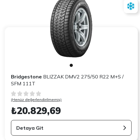
Bridgestone
BLIZZAK DMV2 275/50 R22 M+S /
SFM 111T
(Henüz değerlendirilmemiş)
₺20.829,69
Detaya Git