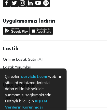
Uygulamamızı İndirin
Lastik
Online Lastik Satın Al
Lastik Yorumları
×
Çerezler,
servislet.com
web
sitesini ve hizmetlerimizi
Ülke Değiştir
daha etkin bir şekilde
sunmamızı sağlamaktadır.
Türkiye
Detaylı bilgi için
Kişisel
Verilerin Korunması