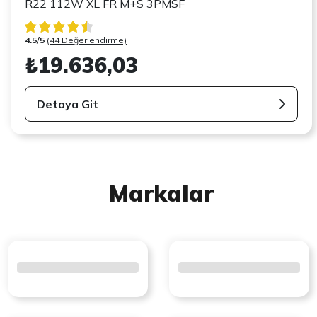
R22 112W XL FR M+S 3PMSF
4.5/5
(44 Değerlendirme)
₺19.636,03
Detaya Git
Markalar