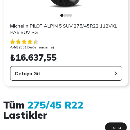
Michelin
PILOT ALPIN 5 SUV 275/45R22 112VXL
PA5 SUV RG
4.4/5
(551 Değerlendirme)
₺16.637,55
Detaya Git
Tüm
275/45 R22
Lastikler
Tümü