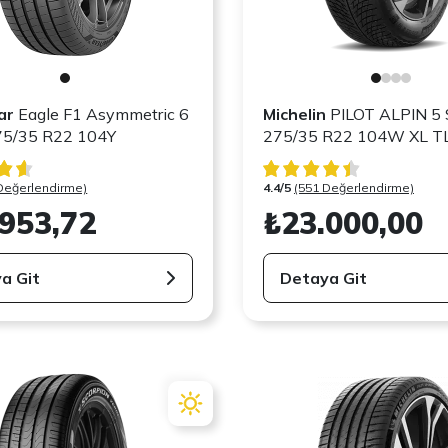
ar
Eagle F1 Asymmetric 6
Michelin
PILOT ALPIN 5 
75/35 R22 104Y
275/35 R22 104W XL T
Değerlendirme)
4.4/5
(551 Değerlendirme)
.953,72
₺23.000,00
a Git
Detaya Git