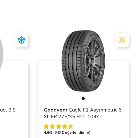
act 8 S
Goodyear
Eagle F1 Asymmetric 6
XL FP 275/35 R22 104Y
4.6/5
(643 Değerlendirme)