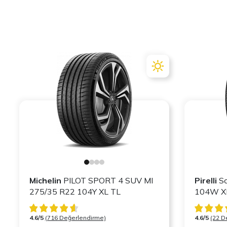
Michelin
PILOT SPORT 4 SUV MI
Pirelli
Sc
275/35 R22 104Y XL TL
1
4.6/5
(716 Değerlendirme)
4.6/5
(22 D