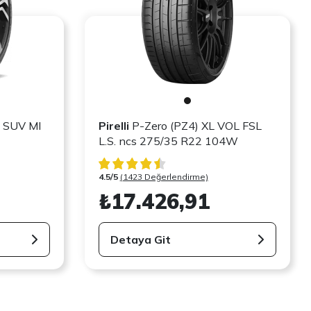
 SUV MI
Pirelli
P-Zero (PZ4) XL VOL FSL
L.S. ncs 275/35 R22 104W
4.5/5
(1423 Değerlendirme)
₺17.426,91
Detaya Git