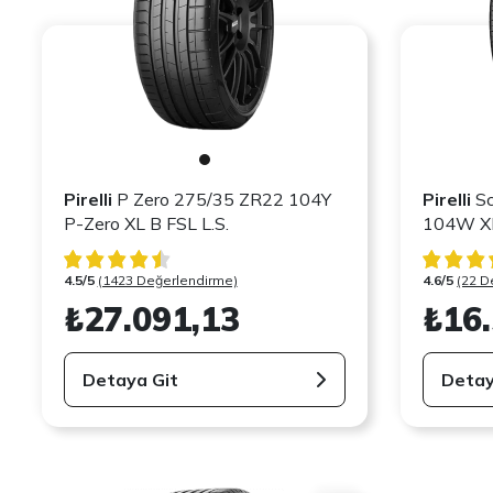
Pirelli
P Zero 275/35 ZR22 104Y
Pirelli
Sc
P-Zero XL B FSL L.S.
1
4.5/5
(1423 Değerlendirme)
4.6/5
(22 D
₺27.091,13
₺16
Detaya Git
Detay