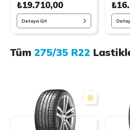
₺19.710,00
₺16
Detaya Git
Detay
Tüm
275/35 R22
Lastikl