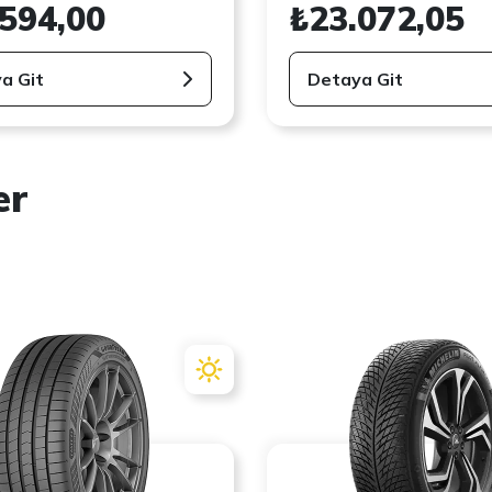
.594,00
₺23.072,05
a Git
Detaya Git
er