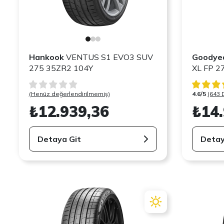
Hankook
VENTUS S1 EVO3 SUV
Goodye
275 35ZR2 104Y
XL FP 2
(Henüz değerlendirilmemiş)
4.6/5
(643 
₺12.939,36
₺14
Detaya Git
Detay