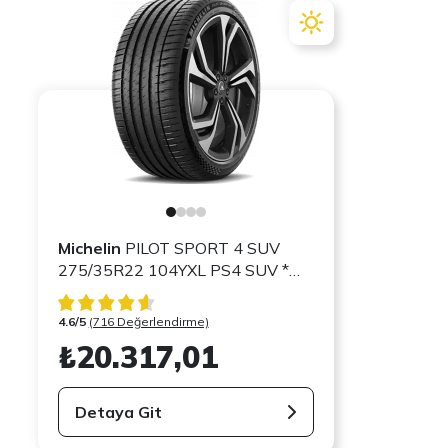
Michelin
PILOT SPORT 4 SUV
275/35R22 104YXL PS4 SUV *
FRV
4.6/5
(716 Değerlendirme)
₺20.317,01
Detaya Git