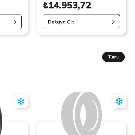
₺14.953,72
Detaya Git
Tümü