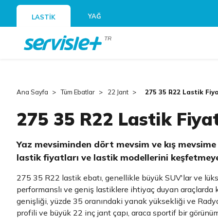
YAĞ
LASTİK
TR
Ana Sayfa
Tüm Ebatlar
22 Jant
275 35 R22 Lastik Fiya
275 35 R22 Lastik Fiyat
Yaz mevsiminden dört mevsim ve kış mevsime
lastik fiyatları ve lastik modellerini keşfetmey
275 35 R22 lastik ebatı, genellikle büyük SUV'lar ve lüks
performanslı ve geniş lastiklere ihtiyaç duyan araçlarda k
genişliği, yüzde 35 oranındaki yanak yüksekliği ve Radya
profili ve büyük 22 inç jant çapı, araca sportif bir görünü