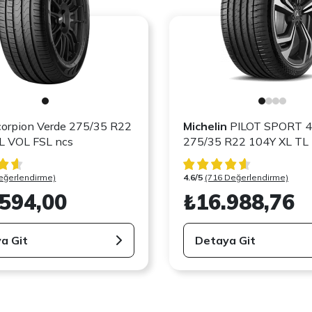
orpion Verde 275/35 R22
Michelin
PILOT SPORT 4
04W XL VOL FSL ncs
275/35 R22 104Y XL TL
eğerlendirme)
4.6/5
(716 Değerlendirme)
.594,00
₺16.988,76
a Git
Detaya Git