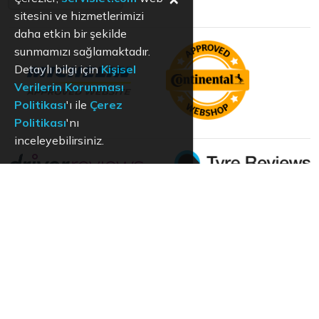
sitesini ve hizmetlerimizi
daha etkin bir şekilde
sunmamızı sağlamaktadır.
Detaylı bilgi için
Kişisel
Verilerin Korunması
Politikası
'ı ile
Çerez
Politikası
'nı
inceleyebilirsiniz.
KVKK
Aydınlatma Metni
Kullanım Koşulları
Hizmet Politikası
Çerez Politikası