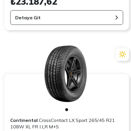
₺23.187,62
Detaya Git
Continental
CrossContact LX Sport 265/45 R21
108W XL FR J LR M+S