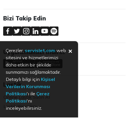
Bizi Takip Edin
×
Çerezler,
servislet.com
web
Uygulamamızı İndirin
sitesini ve hizmetlerimizi
daha etkin bir şekilde
sunmamızı sağlamaktadır.
Detaylı bilgi için
Kişisel
Lastik
Verilerin Korunması
Politikası
'ı ile
Çerez
Online Lastik Satın Al
Politikası
'nı
Lastik Yorumları
inceleyebilirsiniz.
Ülke Değiştir