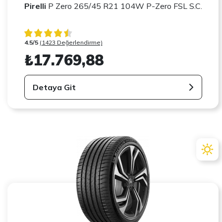
Pirelli
P Zero 265/45 R21 104W P-Zero FSL S.C.
4.5/5
(1423 Değerlendirme)
₺17.769,88
Detaya Git