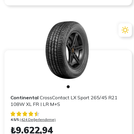
Continental
CrossContact LX Sport 265/45 R21
108W XL FR J LR M+S
4.5/5
(424 Değerlendirme)
₺9.622,94