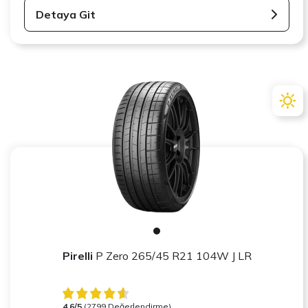
Detaya Git
Pirelli
P Zero 265/45 R21 104W J LR
4.6/5
(2799 Değerlendirme)