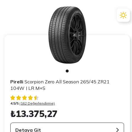
Pirelli
Scorpion Zero All Season 265/45 ZR21
104W J LR M+S
4.5/5
(162 Değerlendirme)
₺13.375,27
Detaya Git