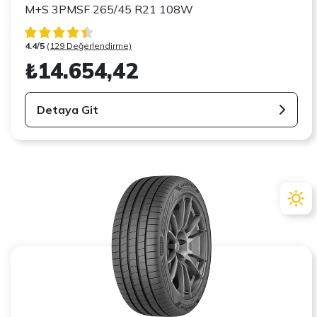
M+S 3PMSF 265/45 R21 108W
4.4/5
(129 Değerlendirme)
₺14.654,42
Detaya Git