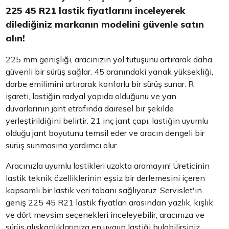
225 45 R21 lastik fiyatlarını inceleyerek
dilediğiniz markanın modelini güvenle satın
alın!
225 mm genişliği, aracınızın yol tutuşunu artırarak daha
güvenli bir sürüş sağlar. 45 oranındaki yanak yüksekliği,
darbe emilimini artırarak konforlu bir sürüş sunar. R
işareti, lastiğin radyal yapıda olduğunu ve yan
duvarlarının jant etrafında dairesel bir şekilde
yerleştirildiğini belirtir. 21 inç jant çapı, lastiğin uyumlu
olduğu jant boyutunu temsil eder ve aracın dengeli bir
sürüş sunmasına yardımcı olur.
Aracınızla uyumlu lastikleri uzakta aramayın! Üreticinin
lastik teknik özelliklerinin eşsiz bir derlemesini içeren
kapsamlı bir lastik veri tabanı sağlıyoruz. Servislet'in
geniş 225 45 R21 lastik fiyatları arasından yazlık, kışlık
ve dört mevsim seçenekleri inceleyebilir, aracınıza ve
sürüş alışkanlıklarınıza en uygun lastiği bulabilirsiniz.