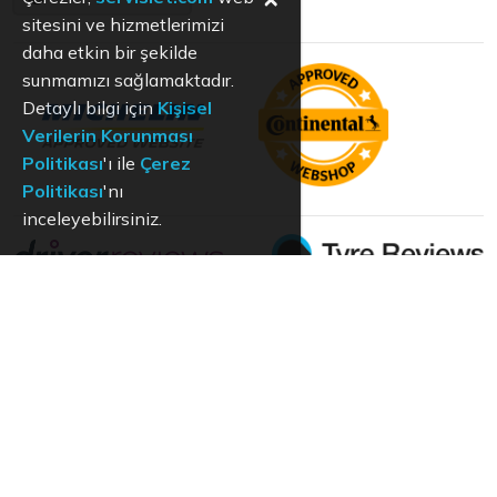
sitesini ve hizmetlerimizi
daha etkin bir şekilde
sunmamızı sağlamaktadır.
Detaylı bilgi için
Kişisel
Verilerin Korunması
Politikası
'ı ile
Çerez
Politikası
'nı
inceleyebilirsiniz.
KVKK
Aydınlatma Metni
Kullanım Koşulları
Hizmet Politikası
Çerez Politikası