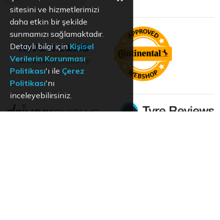
sitesini ve hizmetlerimizi
daha etkin bir şekilde
sunmamızı sağlamaktadır.
Detaylı bilgi için
Kişisel
Verilerin Korunması
Politikası
'ı ile
Çerez
Politikası
'nı
inceleyebilirsiniz.
KVKK
Aydınlatma Metni
Kullanım Koşulları
Hizmet Politikası
Çerez Politikası