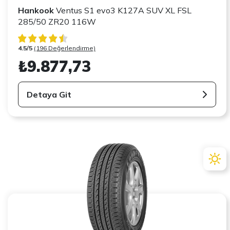
Hankook
Ventus S1 evo3 K127A SUV XL FSL
285/50 ZR20 116W
4.5/5
(196 Değerlendirme)
₺9.877,73
Detaya Git