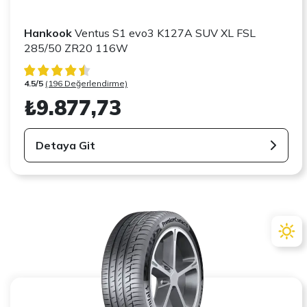
Hankook
Ventus S1 evo3 K127A SUV XL FSL
285/50 ZR20 116W
4.5/5
(196 Değerlendirme)
₺9.877,73
Detaya Git