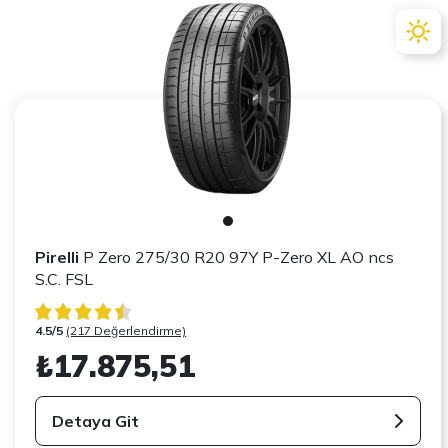
Pirelli
P Zero 275/30 R20 97Y P-Zero XL AO ncs
S.C. FSL
4.5/5
(217 Değerlendirme)
₺17.875,51
Detaya Git