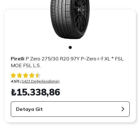
Pirelli
P Zero 275/30 R20 97Y P-Zero r-f XL * FSL
MOE FSL L.S.
4.5/5
(1423 Değerlendirme)
₺15.338,86
Detaya Git