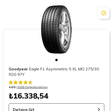
Goodyear
Eagle F1 Asymmetric 5 XL MO 275/30
R20 97Y
4.6/5
(3058 Değerlendirme)
₺16.338,54
Detaya Git