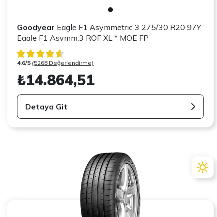
Goodyear
Eagle F1 Asymmetric 3 275/30 R20 97Y
Eagle F1 Asymm.3 ROF XL * MOE FP
4.6/5
(5268 Değerlendirme)
₺14.864,51
Detaya Git