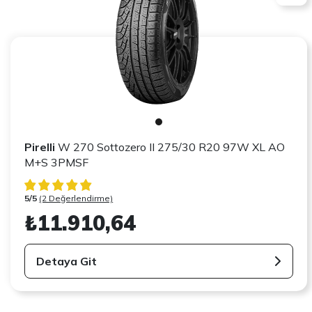
Pirelli
W 270 Sottozero II 275/30 R20 97W XL AO
M+S 3PMSF
5/5
(2 Değerlendirme)
₺11.910,64
Detaya Git