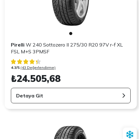
Pirelli
W 240 Sottozero II 275/30 R20 97V r-f XL
FSL M+S 3PMSF
4.3/5
(43 Değerlendirme)
₺24.505,68
Detaya Git