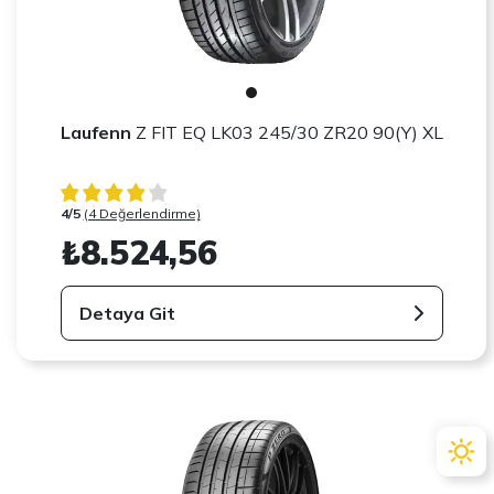
Laufenn
Z FIT EQ LK03 245/30 ZR20 90(Y) XL
4/5
(4 Değerlendirme)
₺8.524,56
Detaya Git