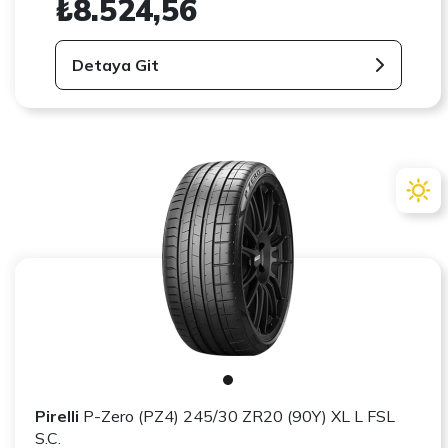
₺8.524,56
Detaya Git
Pirelli
P-Zero (PZ4) 245/30 ZR20 (90Y) XL L FSL
S.C.