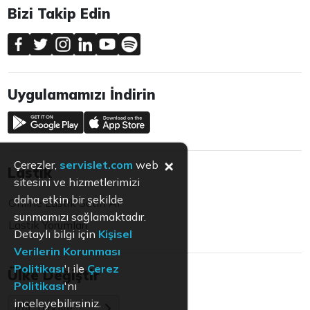
Bizi Takip Edin
Uygulamamızı İndirin
×
Çerezler,
servislet.com
web
Lastik
sitesini ve hizmetlerimizi
daha etkin bir şekilde
Online Lastik Satın Al
sunmamızı sağlamaktadır.
Lastik Yorumları
Detaylı bilgi için
Kişisel
Verilerin Korunması
Politikası
'ı ile
Çerez
Ülke Değiştir
Politikası
'nı
inceleyebilirsiniz.
Türkiye