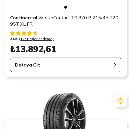
Continental
WinterContact TS 870 P 215/45 R20
95T XL FR
4.6/5
(147 Değerlendirme)
₺13.892,61
Detaya Git