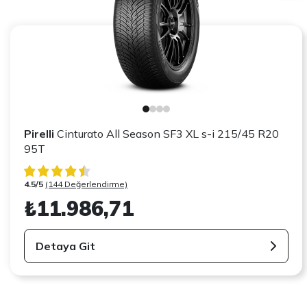
Pirelli
Cinturato All Season SF3 XL s-i 215/45 R20
95T
4.5/5
(144 Değerlendirme)
₺11.986,71
Detaya Git