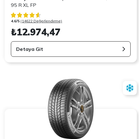
95 R XL FP
4.6/5
(14622 Değerlendirme)
₺12.974,47
Detaya Git