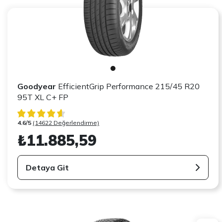
Goodyear
EfficientGrip Performance 215/45 R20
95T XL C+ FP
4.6/5
(14622 Değerlendirme)
₺11.885,59
Detaya Git