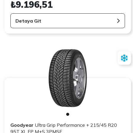
₺9.196,51
Detaya Git
Goodyear
Ultra Grip Performance + 215/45 R20
95T XL FP M+S 3PMSF