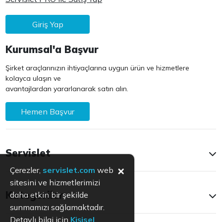
Giriş Yap
Kurumsal'a Başvur
Şirket araçlarınızın ihtiyaçlarına uygun ürün ve hizmetlere
kolayca ulaşın ve
avantajlardan yararlanarak satın alın.
Hemen Başvur
Servislet
×
Çerezler,
servislet.com
web
sitesini ve hizmetlerimizi
Kategoriler
daha etkin bir şekilde
sunmamızı sağlamaktadır.
Detaylı bilgi için
Kişisel