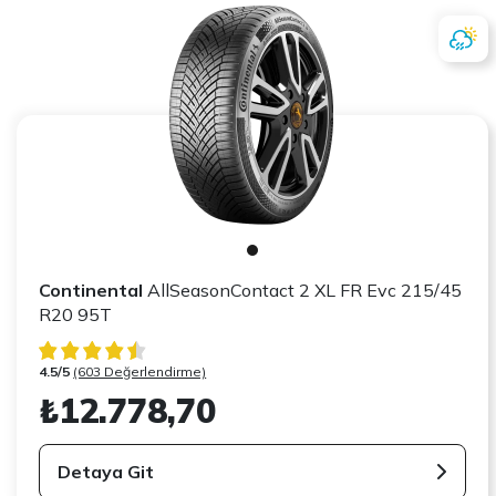
Continental
AllSeasonContact 2 XL FR Evc 215/45
R20 95T
4.5/5
(603 Değerlendirme)
₺12.778,70
Detaya Git