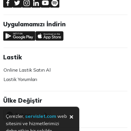
Uygulamamızı İndirin
Lastik
Online Lastik Satın Al
Lastik Yorumları
Ülke Değiştir
Türkiye
×
Çerezler,
servislet.com
web
sitesini ve hizmetlerimizi
daha etkin bir şekilde