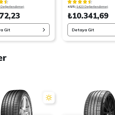
 Değerlendirme)
4.5/5
(1423 Değerlendirme)
72,23
₺10.341,69
a Git
Detaya Git
er