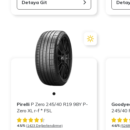
Detaya Git
Detay
Pirelli
P Zero 245/40 R19 98Y P-
Goodye
Zero XL r-f * FSL
4.5/5
(1423 Değerlendirme)
4.6/5
(5268