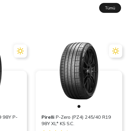
Tümü
9 98Y P-
Pirelli
P-Zero (PZ4) 245/40 R19
98Y XL* KS S.C.