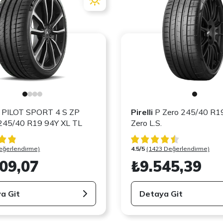
PILOT SPORT 4 S ZP
Pirelli
P Zero 245/40 R1
245/40 R19 94Y XL TL
Zero L.S.
eğerlendirme)
4.5/5
(1423 Değerlendirme)
09,07
₺9.545,39
a Git
Detaya Git