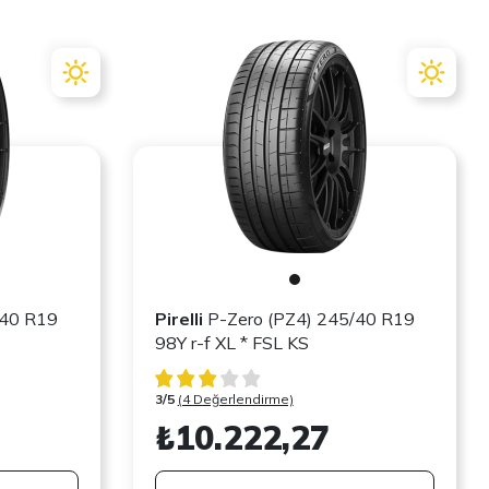
/40 R19
Pirelli
P-Zero (PZ4) 245/40 R19
98Y r-f XL * FSL KS
3/5
(4 Değerlendirme)
₺10.222,27