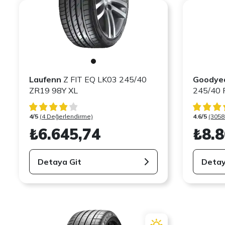
Laufenn
Z FIT EQ LK03 245/40
Goodye
ZR19 98Y XL
4/5
(4 Değerlendirme)
4.6/5
(3058
₺6.645,74
₺8.8
Detaya Git
Detay