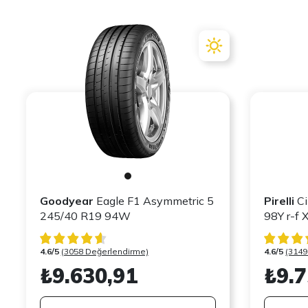
Goodyear
Eagle F1 Asymmetric 5
Pirelli
Ci
245/40 R19 94W
98Y 
4.6/5
(3058 Değerlendirme)
4.6/5
(3149
₺9.630,91
₺9.7