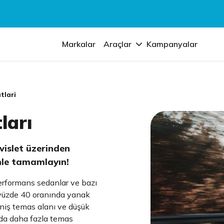
Markalar
Araçlar
Kampanyalar
tlari
ları
rvislet üzerinden
enle tamamlayın!
performans sedanlar ve bazı
, yüzde 40 oranında yanak
eniş temas alanı ve düşük
olda daha fazla temas