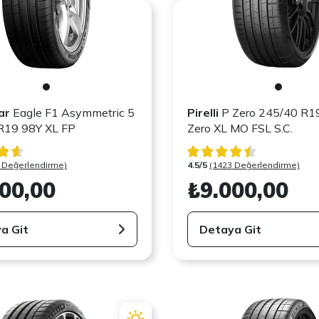
ar
Eagle F1 Asymmetric 5
Pirelli
P Zero 245/40 R1
245/40 R19 98Y XL FP
Zero XL MO FSL S.C.
 Değerlendirme)
4.5/5
(1423 Değerlendirme)
00,00
₺9.000,00
a Git
Detaya Git