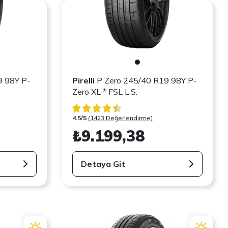
9 98Y P-
Pirelli
P Zero 245/40 R19 98Y P-
Zero XL * FSL L.S.
4.5/5
(1423 Değerlendirme)
₺9.199,38
Detaya Git