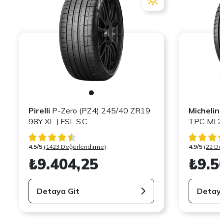
Pirelli
P-Zero (PZ4) 245/40 ZR19
Michelin
98Y XL J FSL S.C.
TPC MI 
4.5/5
(1423 Değerlendirme)
4.9/5
(22 D
₺9.404,25
₺9.5
Detaya Git
Detay