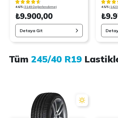
4.6/5
(3149 Değerlendirme)
4.5/5
(1423
₺9.900,00
₺9.9
Detaya Git
Detay
Tüm
245/40 R19
Lastikl