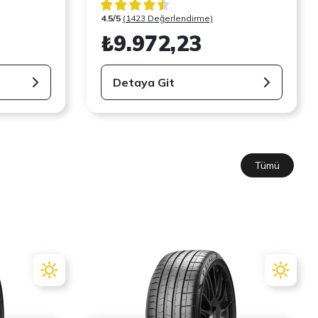
4.5/5
(1423 Değerlendirme)
₺9.972,23
Detaya Git
Tümü