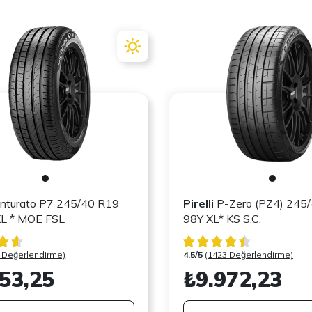
nturato P7 245/40 R19
Pirelli
P-Zero (PZ4) 245
r-f XL * MOE FSL
98Y XL* KS S.C.
 Değerlendirme)
4.5/5
(1423 Değerlendirme)
53,25
₺9.972,23