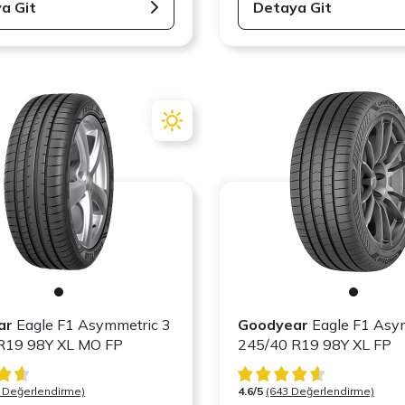
a Git
Detaya Git
ar
Eagle F1 Asymmetric 3
Goodyear
Eagle F1 Asy
245/40 R19 98Y XL MO FP
245/40 R19 98Y XL FP
 Değerlendirme)
4.6/5
(643 Değerlendirme)