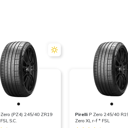
Zero (PZ4) 245/40 ZR19
Pirelli
P Zero 245/40 R1
L J FSL S.C.
Zero XL r-f * FSL