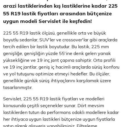
arazi lastiklerinden kış lastiklerine kadar 225
55 R19 lastik fiyatları arasından bütçenize
uygun modeli Servislet ile keşfedin!
225 55 R19 lastik ölçüsü, genellikle orta ve büyük
boyutlu sedanlar, SUV'ler ve crossover'lar gibi araçlarda
tercih edilen bir lastik boyutudur. Bu lastik, 225 mm
genişliğe, genişliğin yüzde 55'ine denk gelen yanak
yüksekliğine ve 19 inç jant çapına sahiptir. Orta profili
ve 19 inç jantlar, geniş iç hacimli araçlarda sürüş konforu
ve yol tutuşunu optimize etmeyi hedefler. Bu ölçüler,
genellikle günlük sürüş ihtiyaçlarını karşılamak üzere
tasarlanmıştır.
Servislet, 225 55 R19 lastik fiyatları ve modelleri
konusunda çeşitli seçenekler sunar. Dört mevsim
lastiklerden tutun da performans odaklı modellere kadar
her ihtiyaca uygun lastikleri bütçenize uygun fiyatlarla
satın alarak alışveriş yapabilirsiniz. Filtreleme