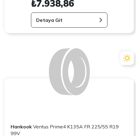
₺7.938,86
Detaya Git
Hankook
Ventus Prime4 K135A FR 225/55 R19
99V