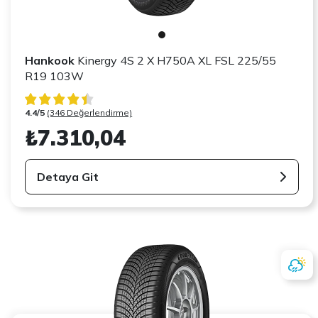
Hankook
Kinergy 4S 2 X H750A XL FSL 225/55
R19 103W
4.4/5
(346 Değerlendirme)
₺7.310,04
Detaya Git