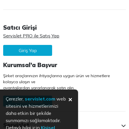
Satıcı Girişi
Servislet PRO ile Satış Yap
Giriş Yap
Kurumsal'a Başvur
Şirket araçlarınızın ihtiyaçlarına uygun ürün ve hizmetlere
kolayca ulaşın ve
avantajlardan yararlanarak satın alın.
×
Çerezler,
servislet.com
web
Hemen Başvur
sitesini ve hizmetlerimizi
daha etkin bir şekilde
sunmamızı sağlamaktadır.
Servislet
Detaylı bilgi için
Kişisel