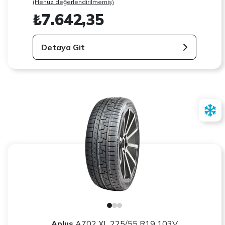
(Henüz değerlendirilmemiş)
₺7.642,35
Detaya Git
Aplus
A702 XL 225/55 R19 103V