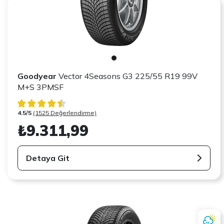
Goodyear
Vector 4Seasons G3 225/55 R19 99V
M+S 3PMSF
4.5/5
(1525 Değerlendirme)
₺9.311,99
Detaya Git