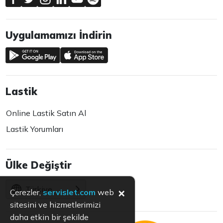
Uygulamamızı İndirin
Lastik
Online Lastik Satın Al
Lastik Yorumları
Ülke Değiştir
Türkiye
×
Çerezler,
servislet.com
web
sitesini ve hizmetlerimizi
daha etkin bir şekilde