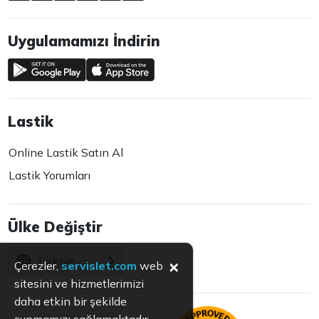
Uygulamamızı İndirin
Lastik
Online Lastik Satın Al
Lastik Yorumları
Ülke Değiştir
Türkiye
×
Çerezler,
servislet.com
web
sitesini ve hizmetlerimizi
daha etkin bir şekilde